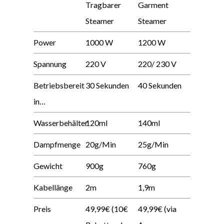
Tragbarer
Garment
Steamer
Steamer
Power
1000 W
1200 W
Spannung
220 V
220/ 230 V
Betriebsbereit
30 Sekunden
40 Sekunden
in…
Wasserbehälter
120ml
140ml
Dampfmenge
20g/Min
25g/Min
Gewicht
900g
760g
Kabellänge
2m
1,9m
Preis
49,99€ (10€
49,99€ (via