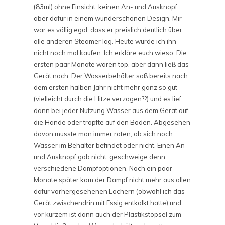
(83ml) ohne Einsicht, keinen An- und Ausknopf,
aber dafür in einem wunderschönen Design. Mir
war es völlig egal, dass er preislich deutlich über
alle anderen Steamer lag. Heute würde ich ihn
nicht noch mal kaufen. Ich erkläre euch wieso: Die
ersten paar Monate waren top, aber dann ließ das
Gerät nach. Der Wasserbehälter saß bereits nach
dem ersten halben Jahr nicht mehr ganz so gut
(vielleicht durch die Hitze verzogen??) und es lief
dann bei jeder Nutzung Wasser aus dem Gerät auf
die Hände oder tropfte auf den Boden. Abgesehen
davon musste man immer raten, ob sich noch
Wasser im Behälter befindet oder nicht. Einen An-
und Ausknopf gab nicht, geschweige denn
verschiedene Dampfoptionen. Noch ein paar
Monate später kam der Dampf nicht mehr aus allen
dafür vorhergesehenen Löchern (obwohl ich das
Gerät zwischendrin mit Essig entkalkt hatte) und
vor kurzem ist dann auch der Plastikstöpsel zum