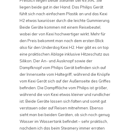
Preislich liegen beide Steamer bei 49,99€. Sie
liegen beide gut in der Hand. Das Philips Gerät
fühlt sich nach einfachem Plastik an und das Kexi
H2 etwas luxuriöser durch die leichte Gummierung.
Beide Geräte kommen mit einem Reisebeutel,
wobei der von Kexi hochwertiger wirkt. Mehr für
den Preis bekommt man nach dem ersten Blick
also für den Underdog Kexi H2. Hier gibt es on top
eine praktischen Ablage inklusive Hitzeschutz aus
Silikon. Der An- und Ausknopf sowie der
Dampfknopf vom Philips Gerät befinden sich auf
der Innenseite vom Haltegriff, während die Knöpfe
vom Kexi Gerät sich auf der Außenseite des Griffes
befinden. Die Dampffläche vom Philips ist größer,
während die von Kexi etwas kleiner und rundlicher
ist. Beide Geräte lassen sich falten und somit gut
verstauen oder auf Reisen mitnehmen. Ebenso
sieht man bei beiden Geräten, ob sich noch genug
Wasser im Wassertank befindet – sehr praktisch,
nachdem ich das beim Steamery immer erraten