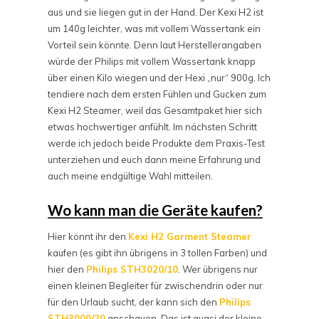
aus und sie liegen gut in der Hand. Der Kexi H2 ist
um 140g leichter, was mit vollem Wassertank ein
Vorteil sein könnte. Denn laut Herstellerangaben
würde der Philips mit vollem Wassertank knapp
über einen Kilo wiegen und der Hexi „nur“ 900g. Ich
tendiere nach dem ersten Fühlen und Gucken zum
Kexi H2 Steamer, weil das Gesamtpaket hier sich
etwas hochwertiger anfühlt. Im nächsten Schritt
werde ich jedoch beide Produkte dem Praxis-Test
unterziehen und euch dann meine Erfahrung und
auch meine endgültige Wahl mitteilen.
Wo kann man die Geräte kaufen?
Hier könnt ihr den
Kexi H2 Garment Steamer
kaufen (es gibt ihn übrigens in 3 tollen Farben) und
hier den
Philips STH3020/10
. Wer übrigens nur
einen kleinen Begleiter für zwischendrin oder nur
für den Urlaub sucht, der kann sich den
Philips
STH3000/20
anschauen. Das ist quasi der kleine