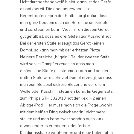
Licht durchgehend weiß bleibt, dann ist das Gerät
einsatzbereit. Die eher ungewöhnlich
Regentropfen-Form der Platte sorgt dafür, dass
man ganz bequem auch die Bereiche um Knöpfe
und co. steamen kann. Was mir an diesem Gerät
gut gefällt ist, dass es drei Stufen zur Auswahl hat.
Bei der ersten Stufe erzeugt das Gerät keinen
Dampf, so kann man mit der erhitzten Platte
kleinere Bereiche „bügeln“. Bei der zweiten Stufe
wird so viel Dampf erzeugt, so dass man
emfindliche Stoffe gut steamen kann und bei der
dritten Stufe wird sehr viel Dampf erzeugt, so dass
man zum Beispiel dickere Blazer und vor allem
Wolle oder Kaschmir steamen kann. Im Gegensatz
zum Philips STH 3020/10 hat der Kexi H2 einen
Ablage-Pod. Hier muss man sich die Frage „wohin
mit dem heißen Ding zwischendrin“ nicht mehr
stellen und man kann zwischendrin auch kurz
etwas anderes erledigen, oder fertige
Kleidungsstücke weghängen und neue holen (ähm,