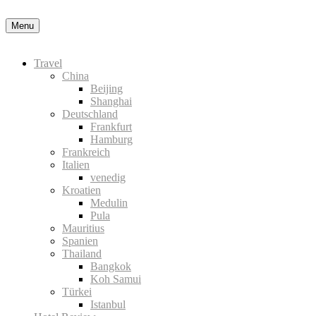
Okay, thanks
Menu
Travel
China
Beijing
Shanghai
Deutschland
Frankfurt
Hamburg
Frankreich
Italien
venedig
Kroatien
Medulin
Pula
Mauritius
Spanien
Thailand
Bangkok
Koh Samui
Türkei
Istanbul