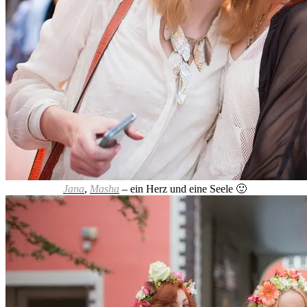
Jana
,
Masha
– ein Herz und eine Seele 🙂