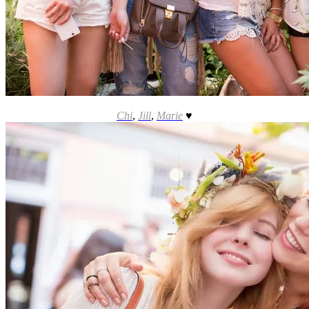
Chi
,
Jill
,
Marie
♥