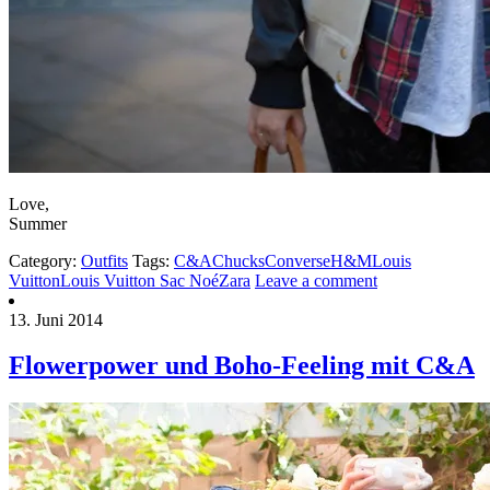
Love,
Summer
Category:
Outfits
Tags:
C&A
Chucks
Converse
H&M
Louis
Vuitton
Louis Vuitton Sac Noé
Zara
Leave a comment
13. Juni 2014
Flowerpower und Boho-Feeling mit C&A