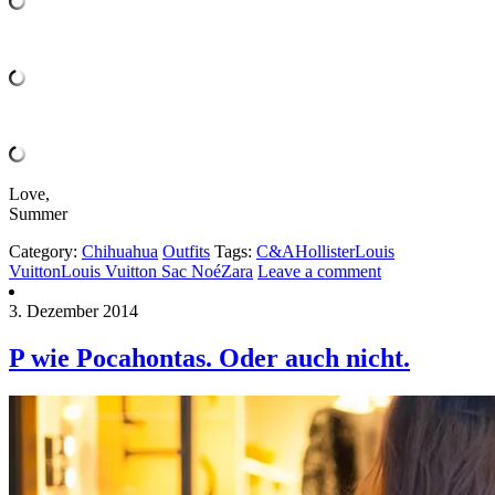
Love,
Summer
Category:
Chihuahua
Outfits
Tags:
C&A
Hollister
Louis
Vuitton
Louis Vuitton Sac Noé
Zara
Leave a comment
3. Dezember 2014
P wie Pocahontas. Oder auch nicht.