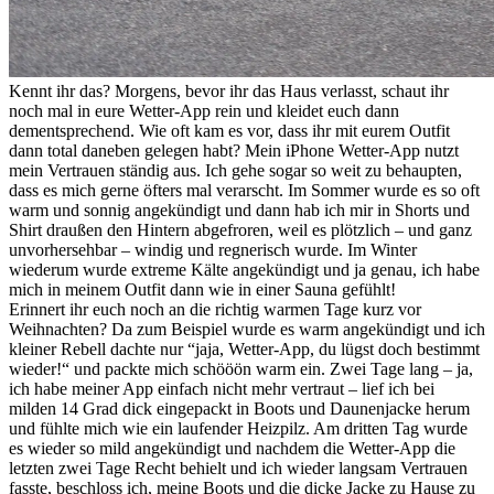
Kennt ihr das? Morgens, bevor ihr das Haus verlasst, schaut ihr
noch mal in eure Wetter-App rein und kleidet euch dann
dementsprechend. Wie oft kam es vor, dass ihr mit eurem Outfit
dann total daneben gelegen habt? Mein iPhone Wetter-App nutzt
mein Vertrauen ständig aus. Ich gehe sogar so weit zu behaupten,
dass es mich gerne öfters mal verarscht. Im Sommer wurde es so oft
warm und sonnig angekündigt und dann hab ich mir in Shorts und
Shirt draußen den Hintern abgefroren, weil es plötzlich – und ganz
unvorhersehbar – windig und regnerisch wurde. Im Winter
wiederum wurde extreme Kälte angekündigt und ja genau, ich habe
mich in meinem Outfit dann wie in einer Sauna gefühlt!
Erinnert ihr euch noch an die richtig warmen Tage kurz vor
Weihnachten? Da zum Beispiel wurde es warm angekündigt und ich
kleiner Rebell dachte nur “jaja, Wetter-App, du lügst doch bestimmt
wieder!“ und packte mich schööön warm ein. Zwei Tage lang – ja,
ich habe meiner App einfach nicht mehr vertraut – lief ich bei
milden 14 Grad dick eingepackt in Boots und Daunenjacke herum
und fühlte mich wie ein laufender Heizpilz. Am dritten Tag wurde
es wieder so mild angekündigt und nachdem die Wetter-App die
letzten zwei Tage Recht behielt und ich wieder langsam Vertrauen
fasste, beschloss ich, meine Boots und die dicke Jacke zu Hause zu