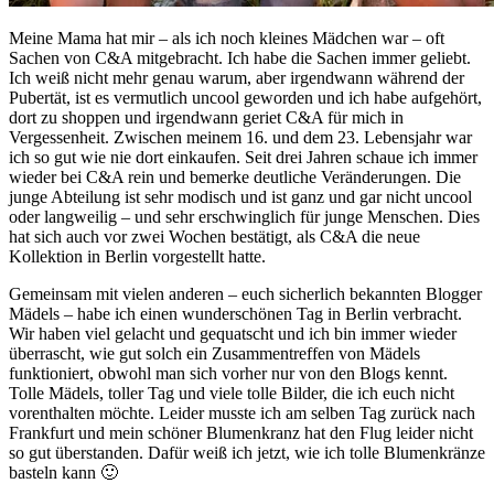
Meine Mama hat mir – als ich noch kleines Mädchen war – oft
Sachen von C&A mitgebracht. Ich habe die Sachen immer geliebt.
Ich weiß nicht mehr genau warum, aber irgendwann während der
Pubertät, ist es vermutlich uncool geworden und ich habe aufgehört,
dort zu shoppen und irgendwann geriet C&A für mich in
Vergessenheit. Zwischen meinem 16. und dem 23. Lebensjahr war
ich so gut wie nie dort einkaufen. Seit drei Jahren schaue ich immer
wieder bei C&A rein und bemerke deutliche Veränderungen. Die
junge Abteilung ist sehr modisch und ist ganz und gar nicht uncool
oder langweilig – und sehr erschwinglich für junge Menschen. Dies
hat sich auch vor zwei Wochen bestätigt, als C&A die neue
Kollektion in Berlin vorgestellt hatte.
Gemeinsam mit vielen anderen – euch sicherlich bekannten Blogger
Mädels – habe ich einen wunderschönen Tag in Berlin verbracht.
Wir haben viel gelacht und gequatscht und ich bin immer wieder
überrascht, wie gut solch ein Zusammentreffen von Mädels
funktioniert, obwohl man sich vorher nur von den Blogs kennt.
Tolle Mädels, toller Tag und viele tolle Bilder, die ich euch nicht
vorenthalten möchte. Leider musste ich am selben Tag zurück nach
Frankfurt und mein schöner Blumenkranz hat den Flug leider nicht
so gut überstanden. Dafür weiß ich jetzt, wie ich tolle Blumenkränze
basteln kann 🙂