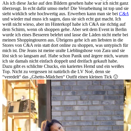
Als ich diese Jacke auf den Bildern gesehen habe war ich nicht ganz
überzeugt. In echt dafür umso mehr! Die Verarbeitung ist top und sie
sieht wirklich sehr hochwertig aus. Erwerben kann man sie bei
C&A
und wieder mal muss ich sagen, dass sie sich echt gut macht. Ich
weiß nicht wieso, aber im Hinterkopf habe ich C&A nie richtig auf
dem Schirm, wenn oh shoppen gehe. Aber seit dem Event in Berlin
wurde ich eines Besseren belehrt und lasse die Läden nicht mehr bei
meinen Shoppingtouren aus. Übrigens gehe ich am liebsten in die
Stores von C&A rein statt dort online zu shoppen, was untypisch für
mich ist. Die Jeans ist meine uralte Lieblingshose von Zara und sie
löst sich so langsam auf. Habe schon Panik und ärgere mich, warum
ich sie damals nicht einfach doppelt und dreifach gekauft habe.
Dazu gibt es schlichte Chucks, ein kariertes Hemd und ein weißes
Top. Nicht zu vergessen ist natürlich die LV Noé, denn sie
“veredelt“ das „Ghetto-Mädchen“ Outfit einen kleinen Tick 🙂