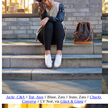
Jacke, C&A
//
Top, Asos
// Bluse, Zara // Jeans, Zara //
Chucks,
Converse
// LV Noé, via
Glück & Glanz
//