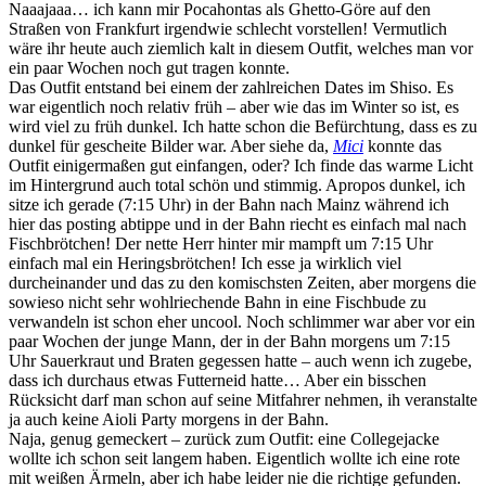
Naaajaaa… ich kann mir Pocahontas als Ghetto-Göre auf den
Straßen von Frankfurt irgendwie schlecht vorstellen! Vermutlich
wäre ihr heute auch ziemlich kalt in diesem Outfit, welches man vor
ein paar Wochen noch gut tragen konnte.
Das Outfit entstand bei einem der zahlreichen Dates im Shiso. Es
war eigentlich noch relativ früh – aber wie das im Winter so ist, es
wird viel zu früh dunkel. Ich hatte schon die Befürchtung, dass es zu
dunkel für gescheite Bilder war. Aber siehe da,
Mici
konnte das
Outfit einigermaßen gut einfangen, oder? Ich finde das warme Licht
im Hintergrund auch total schön und stimmig. Apropos dunkel, ich
sitze ich gerade (7:15 Uhr) in der Bahn nach Mainz während ich
hier das posting abtippe und in der Bahn riecht es einfach mal nach
Fischbrötchen! Der nette Herr hinter mir mampft um 7:15 Uhr
einfach mal ein Heringsbrötchen! Ich esse ja wirklich viel
durcheinander und das zu den komischsten Zeiten, aber morgens die
sowieso nicht sehr wohlriechende Bahn in eine Fischbude zu
verwandeln ist schon eher uncool. Noch schlimmer war aber vor ein
paar Wochen der junge Mann, der in der Bahn morgens um 7:15
Uhr Sauerkraut und Braten gegessen hatte – auch wenn ich zugebe,
dass ich durchaus etwas Futterneid hatte… Aber ein bisschen
Rücksicht darf man schon auf seine Mitfahrer nehmen, ih veranstalte
ja auch keine Aioli Party morgens in der Bahn.
Naja, genug gemeckert – zurück zum Outfit: eine Collegejacke
wollte ich schon seit langem haben. Eigentlich wollte ich eine rote
mit weißen Ärmeln, aber ich habe leider nie die richtige gefunden.