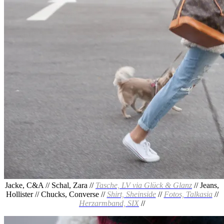
Jacke, C&A // Schal, Zara //
Tasche, LV via Glück & Glanz
// Jeans,
Hollister // Chucks, Converse //
Shirt, Sheinside
//
Fotos, Talkasia
//
Herzarmband, SIX
//