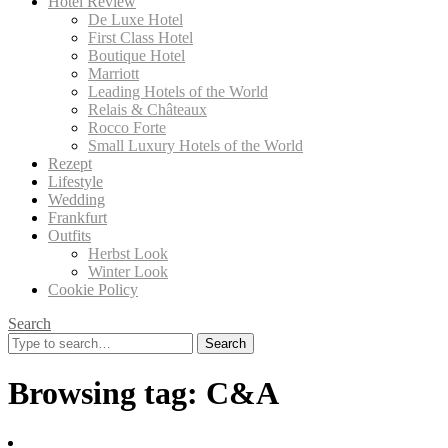
Hotel Review
De Luxe Hotel
First Class Hotel
Boutique Hotel
Marriott
Leading Hotels of the World
Relais & Châteaux
Rocco Forte
Small Luxury Hotels of the World
Rezept
Lifestyle
Wedding
Frankfurt
Outfits
Herbst Look
Winter Look
Cookie Policy
Search
Search
for:
Browsing tag:
C&A