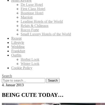
Hotel Review
De Luxe Hotel
First Class Hotel
Boutique Hotel
Marriott
Leading Hotels of the World
Relais & Châteaux
Rocco Forte
Small Luxury Hotels of the World
Rezept
Lifestyle
Wedding
Frankfurt
Outfits
Herbst Look
Winter Look
Cookie Policy
Search
Search
for:
4. Januar 2013
BEING CUTE TODAY…