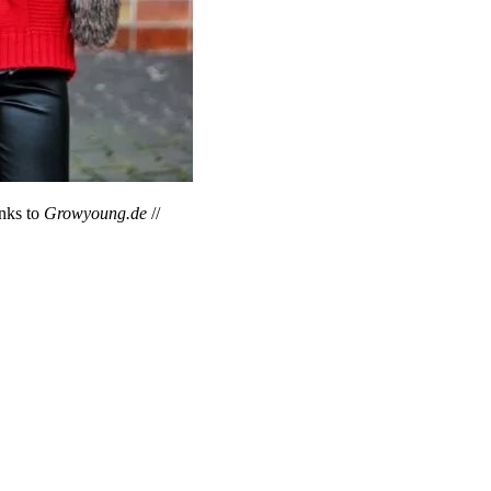
anks to
Growyoung.de
//