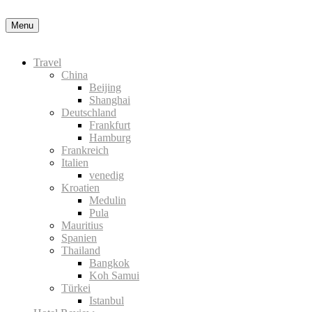
Menu
Travel
China
Beijing
Shanghai
Deutschland
Frankfurt
Hamburg
Frankreich
Italien
venedig
Kroatien
Medulin
Pula
Mauritius
Spanien
Thailand
Bangkok
Koh Samui
Türkei
Istanbul