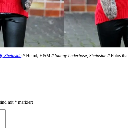
li, Sheinside
// Hemd, H&M //
Skinny Lederhose, Sheinside
// Fotos th
sind mit
*
markiert