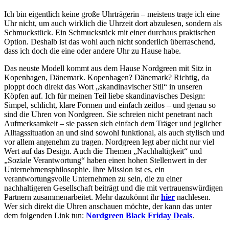
Ich bin eigentlich keine große Uhrträgerin – meistens trage ich eine
Uhr nicht, um auch wirklich die Uhrzeit dort abzulesen, sondern als
Schmuckstück. Ein Schmuckstück mit einer durchaus praktischen
Option. Deshalb ist das wohl auch nicht sonderlich überraschend,
dass ich doch die eine oder andere Uhr zu Hause habe.
Das neuste Modell kommt aus dem Hause Nordgreen mit Sitz in
Kopenhagen, Dänemark. Kopenhagen? Dänemark? Richtig, da
ploppt doch direkt das Wort „skandinavischer Stil“ in unseren
Köpfen auf. Ich für meinen Teil liebe skandinavisches Design:
Simpel, schlicht, klare Formen und einfach zeitlos – und genau so
sind die Uhren von Nordgreen. Sie schreien nicht penetrant nach
Aufmerksamkeit – sie passen sich einfach dem Träger und jeglicher
Alltagssituation an und sind sowohl funktional, als auch stylisch und
vor allem angenehm zu tragen. Nordgreen legt aber nicht nur viel
Wert auf das Design. Auch die Themen „Nachhaltigkeit“ und
„Soziale Verantwortung“ haben einen hohen Stellenwert in der
Unternehmensphilosophie. Ihre Mission ist es, ein
verantwortungsvolle Unternehmen zu sein, die zu einer
nachhaltigeren Gesellschaft beiträgt und die mit vertrauenswürdigen
Partnern zusammenarbeitet. Mehr dazukönnt ihr
hier
nachlesen.
Wer sich direkt die Uhren anschauen möchte, der kann das unter
dem folgenden Link tun:
Nordgreen Black Friday Deals
.