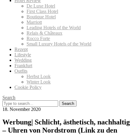
Hotel Review
De Luxe Hotel
First Class Hotel
Boutique Hotel
Marriott
Leading Hotels of the World
Relais & Châteaux
Rocco Forte
Small Luxury Hotels of the World
Rezept
Lifestyle
Wedding
Frankfurt
Outfits
Herbst Look
Winter Look
Cookie Policy
Search
Search
for:
18. November 2020
Werbung| Schlicht, ästhetisch, nachhaltig
– Uhren von Nordstrom (Link zu den