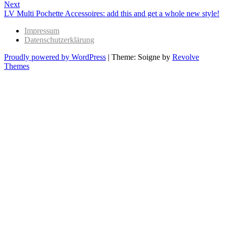
Next
Next
LV Multi Pochette Accessoires: add this and get a whole new style!
post:
Impressum
Datenschutzerklärung
Proudly powered by WordPress
|
Theme: Soigne by
Revolve
Themes