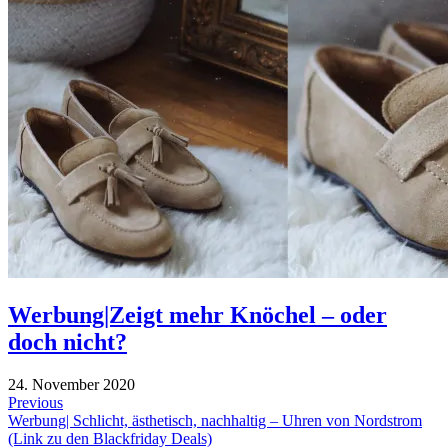
Werbung|Zeigt mehr Knöchel – oder
doch nicht?
24. November 2020
Beitragsnavigation
Previous
Previous
Werbung| Schlicht, ästhetisch, nachhaltig – Uhren von Nordstrom
post:
(Link zu den Blackfriday Deals)