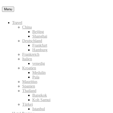
Okay, thanks
Menu
Travel
China
Beijing
Shanghai
Deutschland
Frankfurt
Hamburg
Frankreich
Italien
venedig
Kroatien
Medulin
Pula
Mauritius
Spanien
Thailand
Bangkok
Koh Samui
Türkei
Istanbul