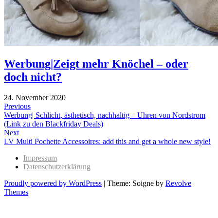
Werbung|Zeigt mehr Knöchel – oder
doch nicht?
24. November 2020
Beitragsnavigation
Previous
Previous
Werbung| Schlicht, ästhetisch, nachhaltig – Uhren von Nordstrom
post:
(Link zu den Blackfriday Deals)
Next
Next
LV Multi Pochette Accessoires: add this and get a whole new style!
post:
Impressum
Datenschutzerklärung
Proudly powered by WordPress
|
Theme: Soigne by
Revolve
Themes