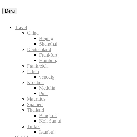
Okay, thanks
Menu
Travel
China
Beijing
Shanghai
Deutschland
Frankfurt
Hamburg
Frankreich
Italien
venedig
Kroatien
Medulin
Pula
Mauritius
Spanien
Thailand
Bangkok
Koh Samui
Türkei
Istanbul