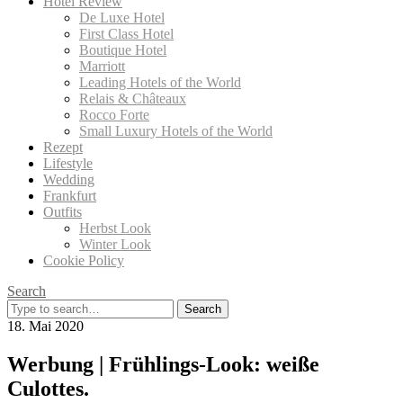
Hotel Review
De Luxe Hotel
First Class Hotel
Boutique Hotel
Marriott
Leading Hotels of the World
Relais & Châteaux
Rocco Forte
Small Luxury Hotels of the World
Rezept
Lifestyle
Wedding
Frankfurt
Outfits
Herbst Look
Winter Look
Cookie Policy
Search
Search
for:
18. Mai 2020
Werbung | Frühlings-Look: weiße
Culottes.