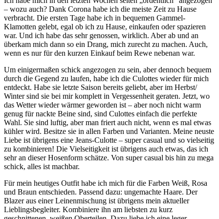
Ich habe mich in den letzten Wochen selten „ordentlich“ angezogen
– wozu auch? Dank Corona habe ich die meiste Zeit zu Hause
verbracht. Die ersten Tage habe ich in bequemen Gammel-
Klamotten gelebt, egal ob ich zu Hause, einkaufen oder spazieren
war. Und ich habe das sehr genossen, wirklich. Aber ab und an
überkam mich dann so ein Drang, mich zurecht zu machen. Auch,
wenn es nur für den kurzen Einkauf beim Rewe nebenan war.
Um einigermaßen schick angezogen zu sein, aber dennoch bequem
durch die Gegend zu laufen, habe ich die Culottes wieder für mich
entdeckt. Habe sie letzte Saison bereits geliebt, aber im Herbst/
Winter sind sie bei mir komplett in Vergessenheit geraten. Jetzt, wo
das Wetter wieder wärmer geworden ist – aber noch nicht warm
genug für nackte Beine sind, sind Culottes einfach die perfekte
Wahl. Sie sind luftig, aber man friert auch nicht, wenn es mal etwas
kühler wird. Besitze sie in allen Farben und Varianten. Meine neuste
Liebe ist übrigens eine Jeans-Culotte – super casual und so vielseitig
zu kombinieren! Die Vielseitigkeit ist übrigens auch etwas, das ich
sehr an dieser Hosenform schätze. Von super casual bis hin zu mega
schick, alles ist machbar.
Für mein heutiges Outfit habe ich mich für die Farben Weiß, Rosa
und Braun entschieden. Passend dazu: ungemachte Haare. Der
Blazer aus einer Leinenmischung ist übrigens mein aktueller
Lieblingsbegleiter. Kombiniere ihn am liebsten zu kurz
geschnittenen, weißen Oberteilen. Dazu liebe ich eine leger