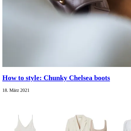
How to style: Chunky Chelsea boots
18. März 2021