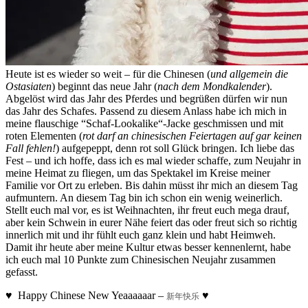
Heute ist es wieder so weit – für die Chinesen (
und allgemein die
Ostasiaten
) beginnt das neue Jahr (
nach dem Mondkalender
).
Abgelöst wird das Jahr des Pferdes und begrüßen dürfen wir nun
das Jahr des Schafes. Passend zu diesem Anlass habe ich mich in
meine flauschige “Schaf-Lookalike“-Jacke geschmissen und mit
roten Elementen (
rot darf an chinesischen Feiertagen auf gar keinen
Fall fehlen!
) aufgepeppt, denn rot soll Glück bringen. Ich liebe das
Fest – und ich hoffe, dass ich es mal wieder schaffe, zum Neujahr in
meine Heimat zu fliegen, um das Spektakel im Kreise meiner
Familie vor Ort zu erleben. Bis dahin müsst ihr mich an diesem Tag
aufmuntern. An diesem Tag bin ich schon ein wenig weinerlich.
Stellt euch mal vor, es ist Weihnachten, ihr freut euch mega drauf,
aber kein Schwein in eurer Nähe feiert das oder freut sich so richtig
innerlich mit und ihr fühlt euch ganz klein und habt Heimweh.
Damit ihr heute aber meine Kultur etwas besser kennenlernt, habe
ich euch mal 10 Punkte zum Chinesischen Neujahr zusammen
gefasst.
♥ Happy Chinese New Yeaaaaaar –
♥
新年快乐