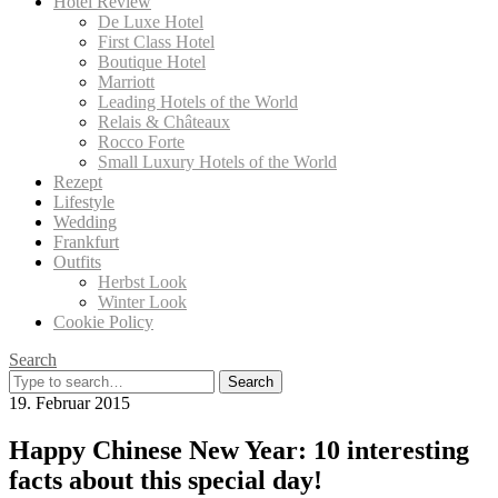
Hotel Review
De Luxe Hotel
First Class Hotel
Boutique Hotel
Marriott
Leading Hotels of the World
Relais & Châteaux
Rocco Forte
Small Luxury Hotels of the World
Rezept
Lifestyle
Wedding
Frankfurt
Outfits
Herbst Look
Winter Look
Cookie Policy
Search
Search
for:
19. Februar 2015
Happy Chinese New Year: 10 interesting
facts about this special day!