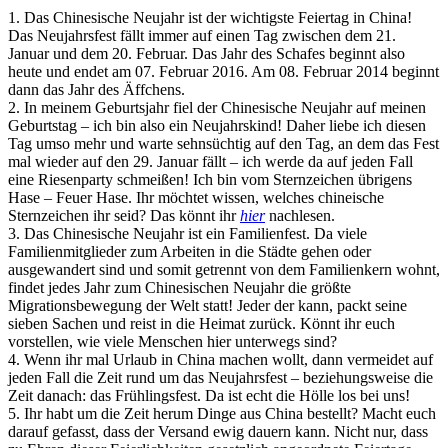
1. Das Chinesische Neujahr ist der wichtigste Feiertag in China!
Das Neujahrsfest fällt immer auf einen Tag zwischen dem 21.
Januar und dem 20. Februar. Das Jahr des Schafes beginnt also
heute und endet am 07. Februar 2016. Am 08. Februar 2014 beginnt
dann das Jahr des Äffchens.
2. In meinem Geburtsjahr fiel der Chinesische Neujahr auf meinen
Geburtstag – ich bin also ein Neujahrskind! Daher liebe ich diesen
Tag umso mehr und warte sehnsüchtig auf den Tag, an dem das Fest
mal wieder auf den 29. Januar fällt – ich werde da auf jeden Fall
eine Riesenparty schmeißen! Ich bin vom Sternzeichen übrigens
Hase – Feuer Hase. Ihr möchtet wissen, welches chineische
Sternzeichen ihr seid? Das könnt ihr
hier
nachlesen.
3. Das Chinesische Neujahr ist ein Familienfest. Da viele
Familienmitglieder zum Arbeiten in die Städte gehen oder
ausgewandert sind und somit getrennt von dem Familienkern wohnt,
findet jedes Jahr zum Chinesischen Neujahr die größte
Migrationsbewegung der Welt statt! Jeder der kann, packt seine
sieben Sachen und reist in die Heimat zurück. Könnt ihr euch
vorstellen, wie viele Menschen hier unterwegs sind?
4. Wenn ihr mal Urlaub in China machen wollt, dann vermeidet auf
jeden Fall die Zeit rund um das Neujahrsfest – beziehungsweise die
Zeit danach: das Frühlingsfest. Da ist echt die Hölle los bei uns!
5. Ihr habt um die Zeit herum Dinge aus China bestellt? Macht euch
darauf gefasst, dass der Versand ewig dauern kann. Nicht nur, dass