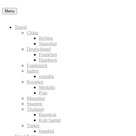
Nähere Information zu den Cookies in der Datenschutzerklärung
Okay
Menu
Travel
China
Beijing
Shanghai
Deutschland
Frankfurt
Hamburg
Frankreich
Italien
venedig
Kroatien
Medulin
Pula
Mauritius
Spanien
Thailand
Bangkok
Koh Samui
Türkei
Istanbul