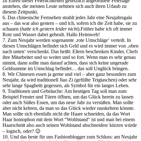
zu Ehren dieser Feierlichkeiten gesetzlich angeordnete Feiertage
anstehen, die meisten Leute nehmen sich auch ihren Urlaub zu
diesem Zeitpunkt.
6. Das chinesische Fernsehen strahlt jedes Jahr eine Neujahrsgala
aus – das war also gestern – und ich, sofern ich die Zeit habe, sie zu
schauen (
hatte ich gestern leider nicht
).Früher habe ich oft immer
Rotz und Wasser dabei geheult. Hallo Heimweh!
7. Zum Neujahr werden sogenannte ‚rote Umschläge‘ verteilt. In
diesen Umschlägen befindet sich Geld und es wird immer von ‚oben
nach unten‘ verschenkt. Das heißt: Eltern beschenken Kinder, Chefs
ihre Mitarbeiter und so weiter und so fort. Wenn man es sehr genau
nimmt, dann sollte man darauf achten, dass sich keine ungerade
Geldsumme im Umschlag befindet… das soll Unglück bringen.
8. Wir Chinesen essen ja gerne und viel – aber ganz besonders zum
Neujahr, da wird traditionell Jiao Zi (gefüllte Teigtaschen) oder sehr
sehr lange Spaghetti gegessen, als Symbol für ein langes Leben.
9. Traditionen und Gebräuche: Am heutigen Tag soll man zum
Beispiel Fenster und Türen öffnen, um das Glück herein zu lassen
oder auch Süßes Essen, um das neue Jahr zu versüßen. Man sollte
aber nicht kehren, da man so das Glück wieder rauskehren könnte.
Man sollte sich ebenfalls nicht die Haare schneiden, da das Wort
Haar homophon mit dem Wort “Wohlstand“ ist und man bei einem
Haarschnitt also auch seinen Wohlstand abschneiden/ kürzen würde
– logisch, oder? 😉
10. Und das beste für uns Fashionblogger zum Schluss: am Neujahr