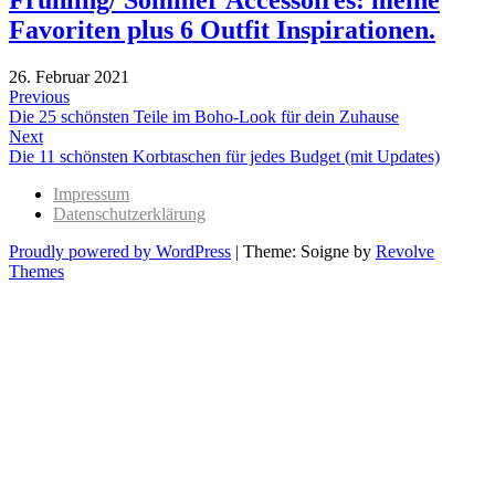
Favoriten plus 6 Outfit Inspirationen.
26. Februar 2021
Beitragsnavigation
Previous
Previous
Die 25 schönsten Teile im Boho-Look für dein Zuhause
post:
Next
Next
Die 11 schönsten Korbtaschen für jedes Budget (mit Updates)
post:
Impressum
Datenschutzerklärung
Proudly powered by WordPress
|
Theme: Soigne by
Revolve
Themes