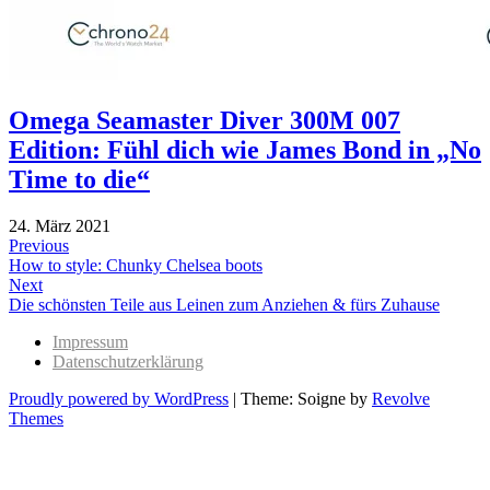
Omega Seamaster Diver 300M 007
Edition: Fühl dich wie James Bond in „No
Time to die“
24. März 2021
Beitragsnavigation
Previous
Previous
How to style: Chunky Chelsea boots
post:
Next
Next
Die schönsten Teile aus Leinen zum Anziehen & fürs Zuhause
post:
Impressum
Datenschutzerklärung
Proudly powered by WordPress
|
Theme: Soigne by
Revolve
Themes