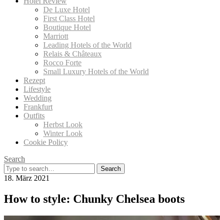
Hotel Review
De Luxe Hotel
First Class Hotel
Boutique Hotel
Marriott
Leading Hotels of the World
Relais & Châteaux
Rocco Forte
Small Luxury Hotels of the World
Rezept
Lifestyle
Wedding
Frankfurt
Outfits
Herbst Look
Winter Look
Cookie Policy
Search
Search
for:
18. März 2021
How to style: Chunky Chelsea boots