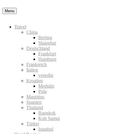
Okay, thanks
Menu
Travel
China
Beijing
Shanghai
Deutschland
Frankfurt
Hamburg
Frankreich
Italien
venedig
Kroatien
Medulin
Pula
Mauritius
Spanien
Thailand
Bangkok
Koh Samui
Türkei
Istanbul