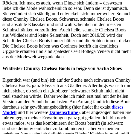
Röcken. Ich mag es auch, wenn Dinge sich ändern – deswegen
liebe ich die Mode wahrscheinlich so sehr. Denn sie ist dynamisch.
Sie verändert sich ständig und entwickelt sich immer weiter. So auch
diese Chunky Chelsea Boots. Schwarze, schmale Chelsea Boots
sind absolute Klassiker und sind wahrscheinlich in den meisten
Schuhschränken vorzufinden. Auch helle, schmale Chelsea Boots
aus Wildleder sind keine Seltenheit. Doch seit 2019/20 wird der
Schaft der Chelsea Boots immer höher und die Sohlen immer dicker.
Die Chelsea Boots haben was Coolness betrifft ein deutliches
Upgrade erhalten und sind spätestens seit Bottega Veneta nicht mehr
aus der Modewelt wegzudenken.
Wildleder Chunky Chelsea Boots in beige von Sacha Shoes
Eigentlich war (und bin) ich auf der Suche nach schwarzen Chunky
Chelsea Boots, ganz klassisch aus Glattleder. Allerdings war ich mir
nicht sicher, ob solch ein „klobiger“ schwarzer Schuh mich nicht
total stauchen würde. Daher wollte ich mich erst mal mit der hellen
Version an den Schuh heran tasten. Am Anfang fand ich diese Boots
durchaus sehr gewöhnungsbedürftig (hier findet ihr exakt
dieses
Modell
und hier weitere
Damenschuhe
), aber angezogen haben Sie
mir entgegen meiner Erwartungen ganz gut gefallen. Ich bin noch
etwas ratlos, was das kombinieren der Boots betrifft (in schwarz
sind sie definitiv einfacher zu kombinieren) – aber vor meinem
geistigen Auge sehe ich definitiv zarte Röcke/ Kleider in mini, midi