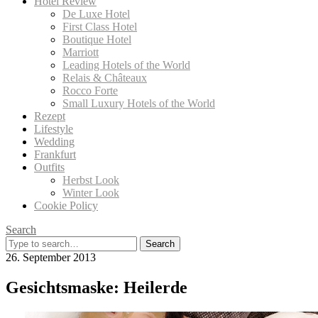
Hotel Review
De Luxe Hotel
First Class Hotel
Boutique Hotel
Marriott
Leading Hotels of the World
Relais & Châteaux
Rocco Forte
Small Luxury Hotels of the World
Rezept
Lifestyle
Wedding
Frankfurt
Outfits
Herbst Look
Winter Look
Cookie Policy
Search
Search
for:
26. September 2013
Gesichtsmaske: Heilerde