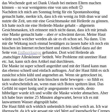
das Wochende gott sei Dank Urlaub bei meinen Eltern machen
können – so war wenigstens eine von uns erholt 🙂
Nachdem ich mich am Sonntag fertig für ein Spontanshooting
gemacht hatte, merkte ich, dass ich ein wenig zu früh dran war und
nutzte die Zeit, um mir eine Gesichtsmaske mit Heilerde zu gönnen.
Ich hatte noch nie eine Heilerde-Maske gehabt – allgemein
Gesichtsmasken, ich erinnere mich nicht daran, dass ich mir jemals
eine Maske gemacht hatte – aber
er
schwärmt davon. Meine Haut
würde noch weicher werden als sie es eh schon sei. Na dann. Um
mir die Wirkung noch einmal bestätigen zu lassen habe ich noch ein
bisschen im Internet recherchiert und einen Artikel dazu auf der
Seite von
Erdbeerlounge
gefunden. Dort wird Heilerde als
‚matschiger Alleskönner‘ betitelt. Wer Probleme mit unreiner Haut
etc. hat, kann sich den Artikel mal durchlesen.
Die Maske ist super schnell angerührt und mit der Hand kann man
das ebenso schnell und einfach auftragen. Auf der Haut fühlt es sich
zunächst schön kühl und angenehm an. Wenn sie getrocknet ist,
kann man das Gesicht kein bisschen mehr bewegen – so fühlt es
sich wahrscheinlich an, wenn man sich Botox spritzen lässt. Das
Gefühl ist super lustig und je angespannter es wurde, desto
hibbeliger wurde ich und wollte die Maske wieder abmachen. Aber
ich habe brav meine 25 Minuten abgewartet, bevor ich es mit
lauwarmem Wasser abgespült habe.
Die Haut fühlt sich wirklich unheimlich fein und weich an. Ich war
überrascht, da ich wie gesagt nie viel Wert auf irgendwelche Cremes