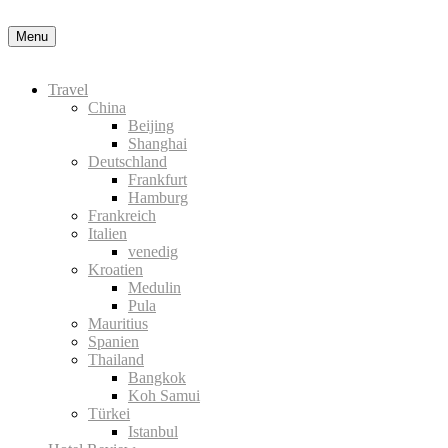
Nähere Information zu den Cookies in der Datenschutzerklärung
Okay
Menu
Travel
China
Beijing
Shanghai
Deutschland
Frankfurt
Hamburg
Frankreich
Italien
venedig
Kroatien
Medulin
Pula
Mauritius
Spanien
Thailand
Bangkok
Koh Samui
Türkei
Istanbul