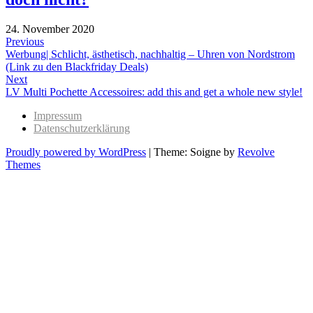
24. November 2020
Beitragsnavigation
Previous
Previous
Werbung| Schlicht, ästhetisch, nachhaltig – Uhren von Nordstrom
post:
(Link zu den Blackfriday Deals)
Next
Next
LV Multi Pochette Accessoires: add this and get a whole new style!
post:
Impressum
Datenschutzerklärung
Proudly powered by WordPress
|
Theme: Soigne by
Revolve
Themes