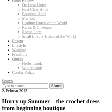
Hotel Review
De Luxe Hotel
First Class Hotel
Boutique Hotel
Marriott
Leading Hotels of the World
Relais & Châteaux
Rocco Forte
Small Luxury Hotels of the World
Rezept
Lifestyle
Wedding
Frankfurt
Outfits
Herbst Look
Winter Look
Cookie Policy
Search
Search
for:
2. Februar 2013
Hurry up Summer – the crochet dress
from beginning boutique