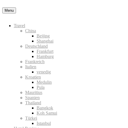
Nähere Information zu den Cookies in der Datenschutzerklärung
Okay
Menu
Travel
China
Beijing
Shanghai
Deutschland
Frankfurt
Hamburg
Frankreich
Italien
venedig
Kroatien
Medulin
Pula
Mauritius
Spanien
Thailand
Bangkok
Koh Samui
Türkei
Istanbul