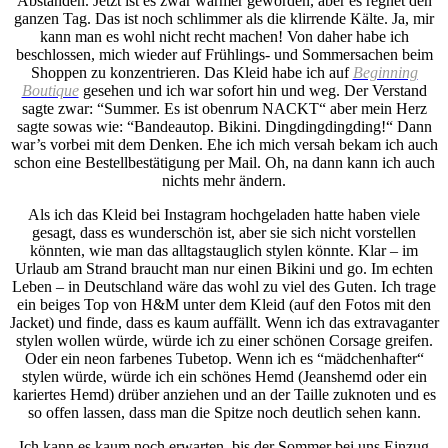
Abständen. Jetzt ist es zwar wärmer geworden, aber es regnet den
ganzen Tag. Das ist noch schlimmer als die klirrende Kälte. Ja, mir
kann man es wohl nicht recht machen! Von daher habe ich
beschlossen, mich wieder auf Frühlings- und Sommersachen beim
Shoppen zu konzentrieren. Das Kleid habe ich auf
Beginning
Boutique
gesehen und ich war sofort hin und weg. Der Verstand
sagte zwar: “Summer. Es ist obenrum NACKT“ aber mein Herz
sagte sowas wie: “Bandeautop. Bikini. Dingdingdingding!“ Dann
war’s vorbei mit dem Denken. Ehe ich mich versah bekam ich auch
schon eine Bestellbestätigung per Mail. Oh, na dann kann ich auch
nichts mehr ändern.
Als ich das Kleid bei Instagram hochgeladen hatte haben viele
gesagt, dass es wunderschön ist, aber sie sich nicht vorstellen
könnten, wie man das alltagstauglich stylen könnte. Klar – im
Urlaub am Strand braucht man nur einen Bikini und go. Im echten
Leben – in Deutschland wäre das wohl zu viel des Guten. Ich trage
ein beiges Top von H&M unter dem Kleid (auf den Fotos mit den
Jacket) und finde, dass es kaum auffällt. Wenn ich das extravaganter
stylen wollen würde, würde ich zu einer schönen Corsage greifen.
Oder ein neon farbenes Tubetop. Wenn ich es “mädchenhafter“
stylen würde, würde ich ein schönes Hemd (Jeanshemd oder ein
kariertes Hemd) drüber anziehen und an der Taille zuknoten und es
so offen lassen, dass man die Spitze noch deutlich sehen kann.
Ich kann es kaum noch erwarten, bis der Sommer bei uns Einzug