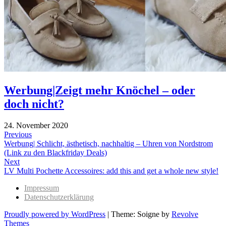
Werbung|Zeigt mehr Knöchel – oder
doch nicht?
24. November 2020
Beitragsnavigation
Previous
Previous
Werbung| Schlicht, ästhetisch, nachhaltig – Uhren von Nordstrom
post:
(Link zu den Blackfriday Deals)
Next
Next
LV Multi Pochette Accessoires: add this and get a whole new style!
post:
Impressum
Datenschutzerklärung
Proudly powered by WordPress
|
Theme: Soigne by
Revolve
Themes