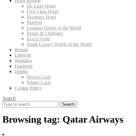
Hotel Review
De Luxe Hotel
First Class Hotel
Boutique Hotel
Marriott
Leading Hotels of the World
Relais & Châteaux
Rocco Forte
Small Luxury Hotels of the World
Rezept
Lifestyle
Wedding
Frankfurt
Outfits
Herbst Look
Winter Look
Cookie Policy
Search
Search
for:
Browsing tag:
Qatar Airways