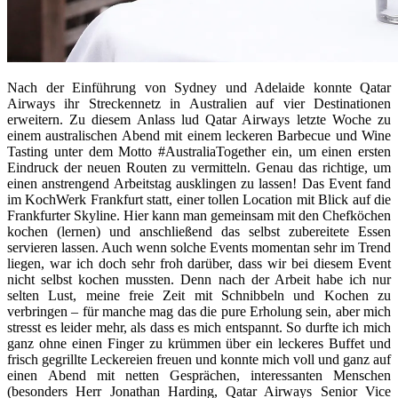
Nach der Einführung von Sydney und Adelaide konnte Qatar
Airways ihr Streckennetz in Australien auf vier Destinationen
erweitern. Zu diesem Anlass lud Qatar Airways letzte Woche zu
einem australischen Abend mit einem leckeren Barbecue und Wine
Tasting unter dem Motto #AustraliaTogether ein, um einen ersten
Eindruck der neuen Routen zu vermitteln. Genau das richtige, um
einen anstrengend Arbeitstag ausklingen zu lassen! Das Event fand
im KochWerk Frankfurt statt, einer tollen Location mit Blick auf die
Frankfurter Skyline. Hier kann man gemeinsam mit den Chefköchen
kochen (lernen) und anschließend das selbst zubereitete Essen
servieren lassen. Auch wenn solche Events momentan sehr im Trend
liegen, war ich doch sehr froh darüber, dass wir bei diesem Event
nicht selbst kochen mussten. Denn nach der Arbeit habe ich nur
selten Lust, meine freie Zeit mit Schnibbeln und Kochen zu
verbringen – für manche mag das die pure Erholung sein, aber mich
stresst es leider mehr, als dass es mich entspannt. So durfte ich mich
ganz ohne einen Finger zu krümmen über ein leckeres Buffet und
frisch gegrillte Leckereien freuen und konnte mich voll und ganz auf
einen Abend mit netten Gesprächen, interessanten Menschen
(besonders Herr Jonathan Harding, Qatar Airways Senior Vice