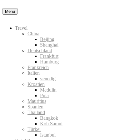
Okay, thanks
Menu
Travel
China
Beijing
Shanghai
Deutschland
Frankfurt
Hamburg
Frankreich
Italien
venedig
Kroatien
Medulin
Pula
Mauritius
Spanien
Thailand
Bangkok
Koh Samui
Türkei
Istanbul