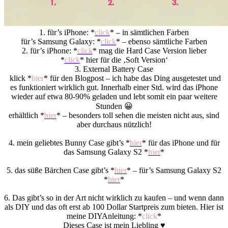
1. für’s iPhone: *
click
* – in sämtlichen Farben
für’s Samsung Galaxy: *
click
* – ebenso sämtliche Farben
2. für’s iPhone: *
click
* mag die Hard Case Version lieber
*
click
* hier für die ‚Soft Version‘
3. External Battery Case
klick *
hier
* für den Blogpost – ich habe das Ding ausgetestet und
es funktioniert wirklich gut. Innerhalb einer Std. wird das iPhone
wieder auf etwa 80-90% geladen und lebt somit ein paar weitere
Stunden 😀
erhältlich *
hier
* – besonders toll sehen die meisten nicht aus, sind
aber durchaus nützlich!
4. mein geliebtes Bunny Case gibt’s *
hier
* für das iPhone und für
das Samsung Galaxy S2 *
hier
*
5. das süße Bärchen Case gibt’s *
hier
* – für’s Samsung Galaxy S2
*
hier
*
6. Das gibt’s so in der Art nicht wirklich zu kaufen – und wenn dann
als DIY und das oft erst ab 100 Dollar Startpreis zum bieten. Hier ist
meine DIYAnleitung: *
click
*
Dieses Case ist mein Liebling ♥