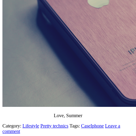
Love, Summer
Category:
Lifestyle
Pretty technics
Tags:
Case
Iphone
Leave a
comment