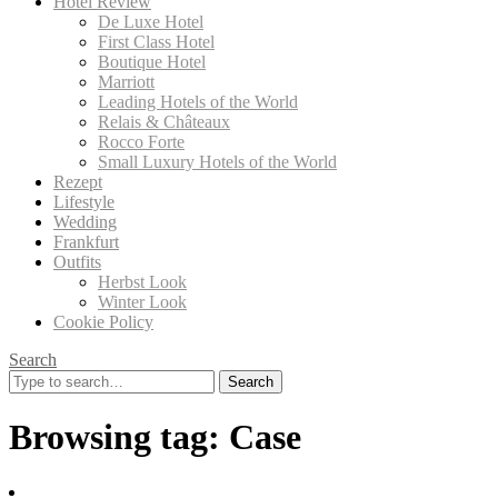
Hotel Review
De Luxe Hotel
First Class Hotel
Boutique Hotel
Marriott
Leading Hotels of the World
Relais & Châteaux
Rocco Forte
Small Luxury Hotels of the World
Rezept
Lifestyle
Wedding
Frankfurt
Outfits
Herbst Look
Winter Look
Cookie Policy
Search
Search
for:
Browsing tag:
Case