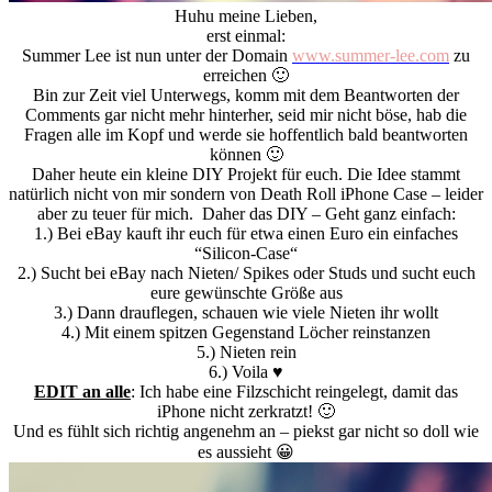
Huhu meine Lieben,
erst einmal:
Summer Lee ist nun unter der Domain
www.summer-lee.com
zu
erreichen 🙂
Bin zur Zeit viel Unterwegs, komm mit dem Beantworten der
Comments gar nicht mehr hinterher, seid mir nicht böse, hab die
Fragen alle im Kopf und werde sie hoffentlich bald beantworten
können 🙂
Daher heute ein kleine DIY Projekt für euch. Die Idee stammt
natürlich nicht von mir sondern von Death Roll iPhone Case – leider
aber zu teuer für mich. Daher das DIY – Geht ganz einfach:
1.) Bei eBay kauft ihr euch für etwa einen Euro ein einfaches
“Silicon-Case“
2.) Sucht bei eBay nach Nieten/ Spikes oder Studs und sucht euch
eure gewünschte Größe aus
3.) Dann drauflegen, schauen wie viele Nieten ihr wollt
4.) Mit einem spitzen Gegenstand Löcher reinstanzen
5.) Nieten rein
6.) Voila ♥
EDIT an alle
: Ich habe eine Filzschicht reingelegt, damit das
iPhone nicht zerkratzt! 🙂
Und es fühlt sich richtig angenehm an – piekst gar nicht so doll wie
es aussieht 😀