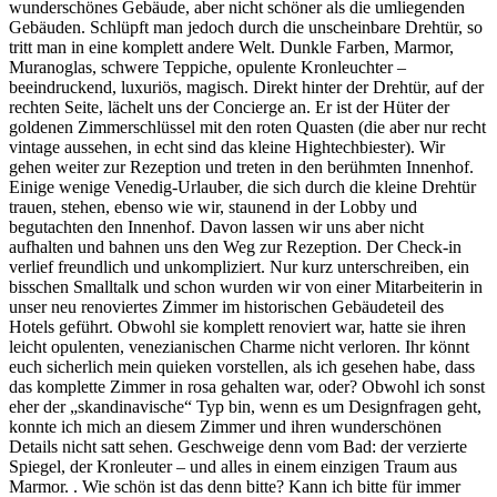
wunderschönes Gebäude, aber nicht schöner als die umliegenden
Gebäuden. Schlüpft man jedoch durch die unscheinbare Drehtür, so
tritt man in eine komplett andere Welt. Dunkle Farben, Marmor,
Muranoglas, schwere Teppiche, opulente Kronleuchter –
beeindruckend, luxuriös, magisch. Direkt hinter der Drehtür, auf der
rechten Seite, lächelt uns der Concierge an. Er ist der Hüter der
goldenen Zimmerschlüssel mit den roten Quasten (die aber nur recht
vintage aussehen, in echt sind das kleine Hightechbiester). Wir
gehen weiter zur Rezeption und treten in den berühmten Innenhof.
Einige wenige Venedig-Urlauber, die sich durch die kleine Drehtür
trauen, stehen, ebenso wie wir, staunend in der Lobby und
begutachten den Innenhof. Davon lassen wir uns aber nicht
aufhalten und bahnen uns den Weg zur Rezeption. Der Check-in
verlief freundlich und unkompliziert. Nur kurz unterschreiben, ein
bisschen Smalltalk und schon wurden wir von einer Mitarbeiterin in
unser neu renoviertes Zimmer im historischen Gebäudeteil des
Hotels geführt. Obwohl sie komplett renoviert war, hatte sie ihren
leicht opulenten, venezianischen Charme nicht verloren. Ihr könnt
euch sicherlich mein quieken vorstellen, als ich gesehen habe, dass
das komplette Zimmer in rosa gehalten war, oder? Obwohl ich sonst
eher der „skandinavische“ Typ bin, wenn es um Designfragen geht,
konnte ich mich an diesem Zimmer und ihren wunderschönen
Details nicht satt sehen. Geschweige denn vom Bad: der verzierte
Spiegel, der Kronleuter – und alles in einem einzigen Traum aus
Marmor. . Wie schön ist das denn bitte? Kann ich bitte für immer