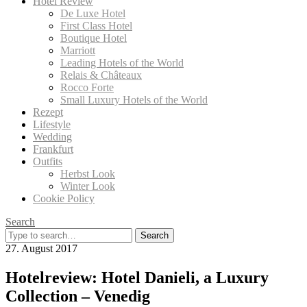
Hotel Review
De Luxe Hotel
First Class Hotel
Boutique Hotel
Marriott
Leading Hotels of the World
Relais & Châteaux
Rocco Forte
Small Luxury Hotels of the World
Rezept
Lifestyle
Wedding
Frankfurt
Outfits
Herbst Look
Winter Look
Cookie Policy
Search
Search
for:
27. August 2017
Hotelreview: Hotel Danieli, a Luxury
Collection – Venedig