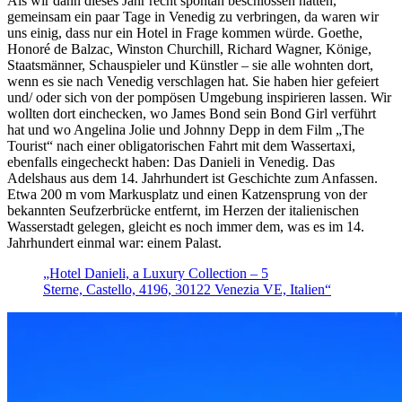
Als wir dann dieses Jahr recht spontan beschlossen hatten,
gemeinsam ein paar Tage in Venedig zu verbringen, da waren wir
uns einig, dass nur ein Hotel in Frage kommen würde. Goethe,
Honoré de Balzac, Winston Churchill, Richard Wagner, Könige,
Staatsmänner, Schauspieler und Künstler – sie alle wohnten dort,
wenn es sie nach Venedig verschlagen hat. Sie haben hier gefeiert
und/ oder sich von der pompösen Umgebung inspirieren lassen. Wir
wollten dort einchecken, wo James Bond sein Bond Girl verführt
hat und wo Angelina Jolie und Johnny Depp in dem Film „The
Tourist“ nach einer obligatorischen Fahrt mit dem Wassertaxi,
ebenfalls eingecheckt haben: Das Danieli in Venedig. Das
Adelshaus aus dem 14. Jahrhundert ist Geschichte zum Anfassen.
Etwa 200 m vom Markusplatz und einen Katzensprung von der
bekannten Seufzerbrücke entfernt, im Herzen der italienischen
Wasserstadt gelegen, gleicht es noch immer dem, was es im 14.
Jahrhundert einmal war: einem Palast.
„Hotel Danieli, a Luxury Collection – 5
Sterne, Castello, 4196, 30122 Venezia VE, Italien“