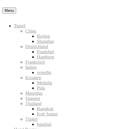
Okay, thanks
Menu
Travel
China
Beijing
Shanghai
Deutschland
Frankfurt
Hamburg
Frankreich
Italien
venedig
Kroatien
Medulin
Pula
Mauritius
Spanien
Thailand
Bangkok
Koh Samui
Türkei
Istanbul