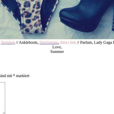
,
Topshop
// Ankleboots,
Deichmann
,
direct link
// Parfum, Lady Gaga 
Love,
Summer
sind mit
*
markiert