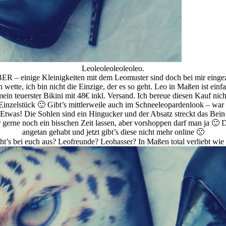
Leoleoleoleoleoleo.
 ABER – einige Kleinigkeiten mit dem Leomuster sind doch bei mir eing
 wette, ich bin nicht die Einzige, der es so geht. Leo in Maßen ist einf
ein teuerster Bikini mit 48€ inkl. Versand. Ich bereue diesen Kauf nich
 Einzelstück 🙂 Gibt’s mittlerweile auch im Schneeleopardenlook – war 
Etwas! Die Sohlen sind ein Hingucker und der Absatz streckt das Bein
r gerne noch ein bisschen Zeit lassen, aber vorshoppen darf man ja 
angetan gehabt und jetzt gibt’s diese nicht mehr online 🙁
ht’s bei euch aus? Leofreunde? Leohasser? In Maßen total verliebt wie