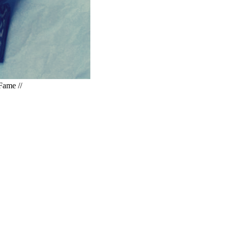
Fame //