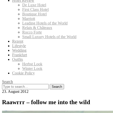
Hotel Review
De Luxe Hotel
First Class Hotel
Boutique Hotel
Marriott
Leading Hotels of the World
Relais & Châteaux
Rocco Forte
Small Luxury Hotels of the World
Rezept
Lifestyle
Wedding
Frankfurt
Outfits
Herbst Look
Winter Look
Cookie Policy
Search
Search
for:
23. August 2012
Raawrrr – follow me into the wild