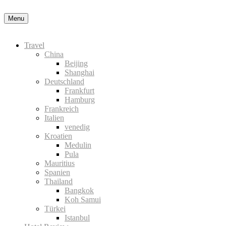
Menu
Travel
China
Beijing
Shanghai
Deutschland
Frankfurt
Hamburg
Frankreich
Italien
venedig
Kroatien
Medulin
Pula
Mauritius
Spanien
Thailand
Bangkok
Koh Samui
Türkei
Istanbul