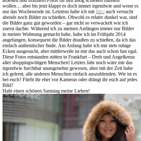
arbeiten und trotzdem Fotos für den Blog schießen müssen/
wollen… aber bis jetzt klappt es doch immer irgendwie und wenn es
nur das Wochenende ist. Letztens habe ich mit
Mici
auch versucht
abends noch Bilder zu schießen. Obwohl es relativ dunkel war, sind
die Bilder ganz gut geworden – gar nicht so verwackelt wie ich
zuerst dachte. Während ich zu meinen Anfängen immer nur Bilder
in meiner Wohnung gemacht habe, habe ich im Frühjahr 2014
angefangen, konsequent die Bilder draußen zu schießen, da ich das
einfach authentischer finde. Am Anfang habe ich mir stets ruhige
Ecken ausgesucht, aber mittlerweile ist mir das auch schon fast egal.
Diese Fotos entstanden mitten in Frankfurt – Dreh und Angelkreuz
aller shoppingwütigen Menschen! Letztes Jahr noch wäre mir das
irgendwie furchtbar unangenehm gewesen, aber mit der Zeit habe
ich gelernt, alle anderen Menschen einfach auszublenden. Wie ist es
bei euch? Flieht ihr eher vor Kameras oder drängt ihr euch auf jedes
Bild?
Habt einen schönen Samstag meine Lieben!