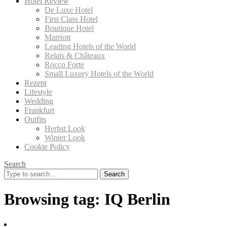
Hotel Review
De Luxe Hotel
First Class Hotel
Boutique Hotel
Marriott
Leading Hotels of the World
Relais & Châteaux
Rocco Forte
Small Luxury Hotels of the World
Rezept
Lifestyle
Wedding
Frankfurt
Outfits
Herbst Look
Winter Look
Cookie Policy
Search
Search
for:
Browsing tag:
IQ Berlin