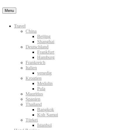
Nähere Information zu den Cookies in der Datenschutzerklärung
Okay
Menu
Travel
China
Beijing
Shanghai
Deutschland
Frankfurt
Hamburg
Frankreich
Italien
venedig
Kroatien
Medulin
Pula
Mauritius
Spanien
Thailand
Bangkok
Koh Samui
Türkei
Istanbul