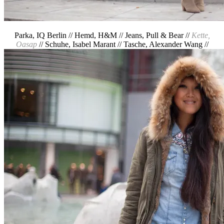
Parka, IQ Berlin // Hemd, H&M // Jeans, Pull & Bear //
Kette,
Oasap
// Schuhe, Isabel Marant // Tasche, Alexander Wang //