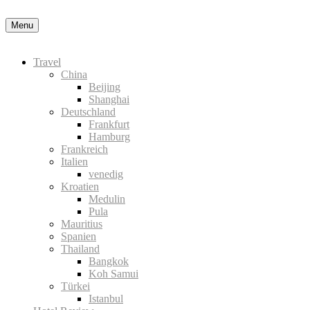
Menu
Travel
China
Beijing
Shanghai
Deutschland
Frankfurt
Hamburg
Frankreich
Italien
venedig
Kroatien
Medulin
Pula
Mauritius
Spanien
Thailand
Bangkok
Koh Samui
Türkei
Istanbul