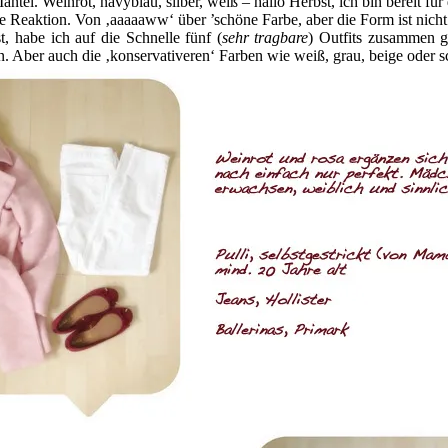
tel. Weinrot, navyblau, silber, weiß – hallo Herbst, ich bin bereit für 
e Reaktion. Von ‚aaaaaww‘ über ’schöne Farbe, aber die Form ist nicht 
st, habe ich auf die Schnelle fünf (
sehr tragbare
) Outfits zusammen ge
. Aber auch die ‚konservativeren‘ Farben wie weiß, grau, beige oder 