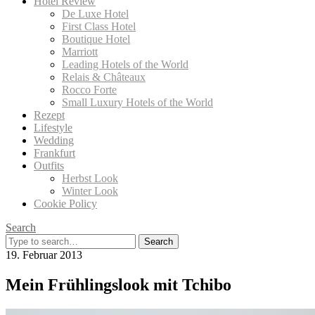
Hotel Review
De Luxe Hotel
First Class Hotel
Boutique Hotel
Marriott
Leading Hotels of the World
Relais & Châteaux
Rocco Forte
Small Luxury Hotels of the World
Rezept
Lifestyle
Wedding
Frankfurt
Outfits
Herbst Look
Winter Look
Cookie Policy
Search
Search
for:
19. Februar 2013
Mein Frühlingslook mit Tchibo