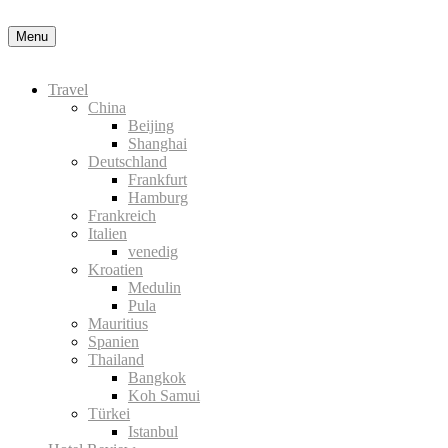
Nähere Information zu den Cookies in der Datenschutzerklärung
Okay
Menu
Travel
China
Beijing
Shanghai
Deutschland
Frankfurt
Hamburg
Frankreich
Italien
venedig
Kroatien
Medulin
Pula
Mauritius
Spanien
Thailand
Bangkok
Koh Samui
Türkei
Istanbul