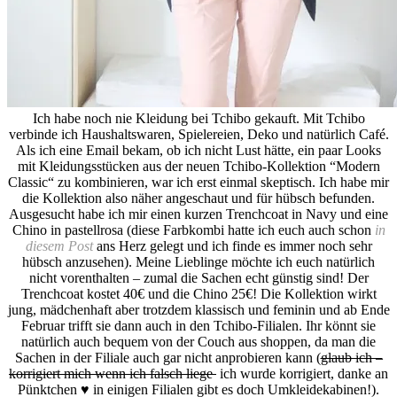
Ich habe noch nie Kleidung bei Tchibo gekauft. Mit Tchibo
verbinde ich Haushaltswaren, Spielereien, Deko und natürlich Café.
Als ich eine Email bekam, ob ich nicht Lust hätte, ein paar Looks
mit Kleidungsstücken aus der neuen Tchibo-Kollektion “Modern
Classic“ zu kombinieren, war ich erst einmal skeptisch. Ich habe mir
die Kollektion also näher angeschaut und für hübsch befunden.
Ausgesucht habe ich mir einen kurzen Trenchcoat in Navy und eine
Chino in pastellrosa (diese Farbkombi hatte ich euch auch schon
in
diesem Post
ans Herz gelegt und ich finde es immer noch sehr
hübsch anzusehen). Meine Lieblinge möchte ich euch natürlich
nicht vorenthalten – zumal die Sachen echt günstig sind! Der
Trenchcoat kostet 40€ und die Chino 25€! Die Kollektion wirkt
jung, mädchenhaft aber trotzdem klassisch und feminin und ab Ende
Februar trifft sie dann auch in den Tchibo-Filialen. Ihr könnt sie
natürlich auch bequem von der Couch aus shoppen, da man die
Sachen in der Filiale auch gar nicht anprobieren kann (
glaub ich –
korrigiert mich wenn ich falsch liege
ich wurde korrigiert, danke an
Pünktchen ♥ in einigen Filialen gibt es doch Umkleidekabinen!).