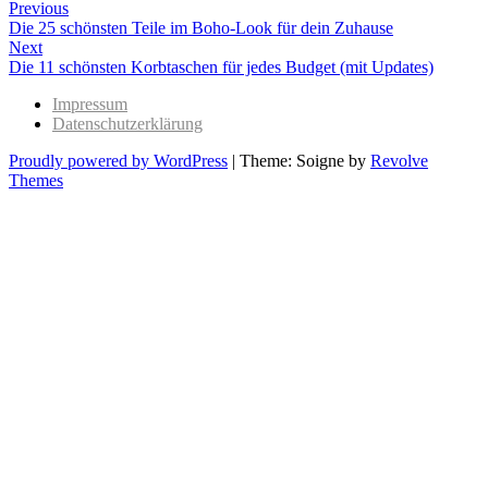
Beitragsnavigation
Previous
Previous
Die 25 schönsten Teile im Boho-Look für dein Zuhause
post:
Next
Next
Die 11 schönsten Korbtaschen für jedes Budget (mit Updates)
post:
Impressum
Datenschutzerklärung
Proudly powered by WordPress
|
Theme: Soigne by
Revolve
Themes