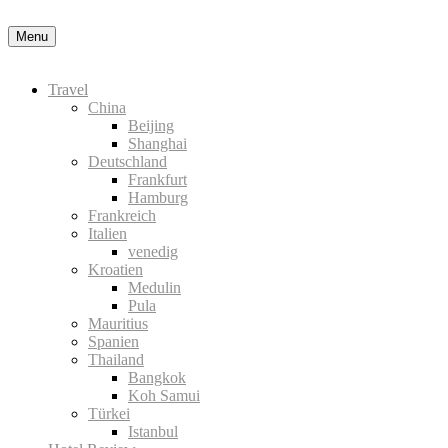
Datenschutzerklärung
Okay, thanks
Menu
Travel
China
Beijing
Shanghai
Deutschland
Frankfurt
Hamburg
Frankreich
Italien
venedig
Kroatien
Medulin
Pula
Mauritius
Spanien
Thailand
Bangkok
Koh Samui
Türkei
Istanbul