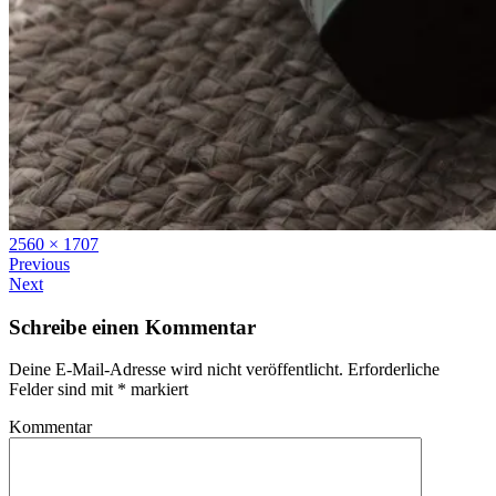
Full
2560 × 1707
size
Previous
Next
Schreibe einen Kommentar
Deine E-Mail-Adresse wird nicht veröffentlicht.
Erforderliche
Felder sind mit
*
markiert
Kommentar