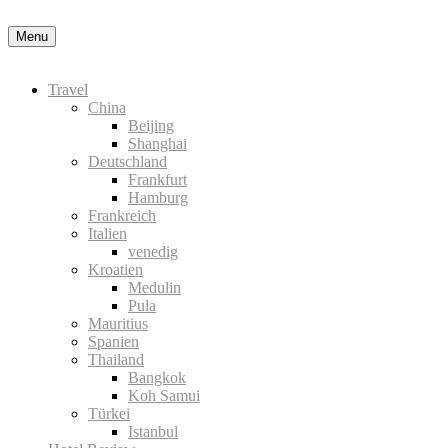
Datenschutzerklärung
Okay, thanks
Menu
Travel
China
Beijing
Shanghai
Deutschland
Frankfurt
Hamburg
Frankreich
Italien
venedig
Kroatien
Medulin
Pula
Mauritius
Spanien
Thailand
Bangkok
Koh Samui
Türkei
Istanbul