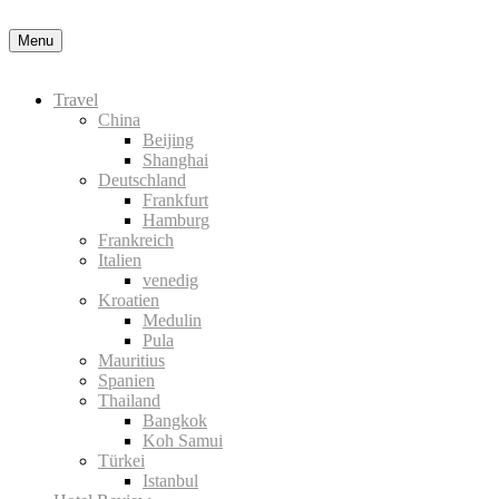
Menu
Travel
China
Beijing
Shanghai
Deutschland
Frankfurt
Hamburg
Frankreich
Italien
venedig
Kroatien
Medulin
Pula
Mauritius
Spanien
Thailand
Bangkok
Koh Samui
Türkei
Istanbul