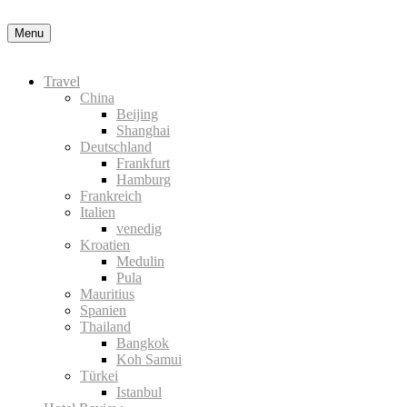
Nähere Information zu den Cookies in der Datenschutz
Menu
Travel
China
Beijing
Shanghai
Deutschland
Frankfurt
Hamburg
Frankreich
Italien
venedig
Kroatien
Medulin
Pula
Mauritius
Spanien
Thailand
Bangkok
Koh Samui
Türkei
Istanbul