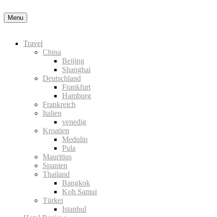
Nähere Information zu den Cookies in der Datenschutz
Menu
Travel
China
Beijing
Shanghai
Deutschland
Frankfurt
Hamburg
Frankreich
Italien
venedig
Kroatien
Medulin
Pula
Mauritius
Spanien
Thailand
Bangkok
Koh Samui
Türkei
Istanbul