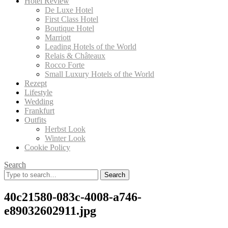
Hotel Review
De Luxe Hotel
First Class Hotel
Boutique Hotel
Marriott
Leading Hotels of the World
Relais & Châteaux
Rocco Forte
Small Luxury Hotels of the World
Rezept
Lifestyle
Wedding
Frankfurt
Outfits
Herbst Look
Winter Look
Cookie Policy
Search
Search
for:
40c21580-083c-4008-a746-
e89032602911.jpg