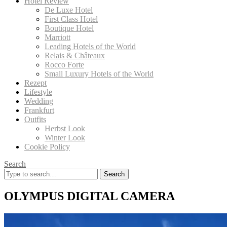
Hotel Review
De Luxe Hotel
First Class Hotel
Boutique Hotel
Marriott
Leading Hotels of the World
Relais & Châteaux
Rocco Forte
Small Luxury Hotels of the World
Rezept
Lifestyle
Wedding
Frankfurt
Outfits
Herbst Look
Winter Look
Cookie Policy
Search
Search
for:
OLYMPUS DIGITAL CAMERA