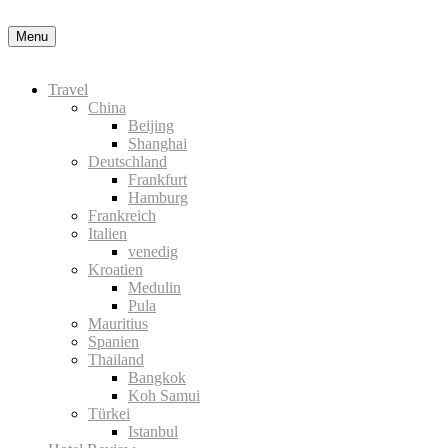
Menu
Travel
China
Beijing
Shanghai
Deutschland
Frankfurt
Hamburg
Frankreich
Italien
venedig
Kroatien
Medulin
Pula
Mauritius
Spanien
Thailand
Bangkok
Koh Samui
Türkei
Istanbul