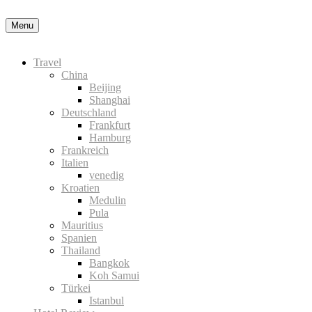
Datenschutzerklärung
Okay, thanks
Menu
Travel
China
Beijing
Shanghai
Deutschland
Frankfurt
Hamburg
Frankreich
Italien
venedig
Kroatien
Medulin
Pula
Mauritius
Spanien
Thailand
Bangkok
Koh Samui
Türkei
Istanbul