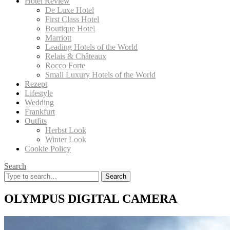
Hotel Review
De Luxe Hotel
First Class Hotel
Boutique Hotel
Marriott
Leading Hotels of the World
Relais & Châteaux
Rocco Forte
Small Luxury Hotels of the World
Rezept
Lifestyle
Wedding
Frankfurt
Outfits
Herbst Look
Winter Look
Cookie Policy
Search
Search
for:
OLYMPUS DIGITAL CAMERA