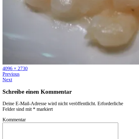
Full
4096 × 2730
size
Previous
Next
Schreibe einen Kommentar
Deine E-Mail-Adresse wird nicht veröffentlicht.
Erforderliche
Felder sind mit
*
markiert
Kommentar