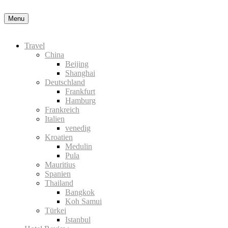
Datenschutzerklärung
Okay, thanks
Menu
Travel
China
Beijing
Shanghai
Deutschland
Frankfurt
Hamburg
Frankreich
Italien
venedig
Kroatien
Medulin
Pula
Mauritius
Spanien
Thailand
Bangkok
Koh Samui
Türkei
Istanbul