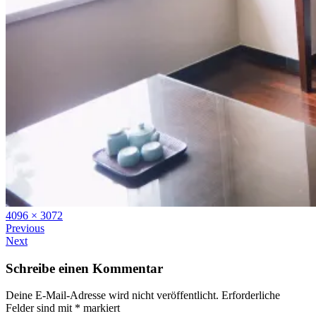
Full
4096 × 3072
size
Previous
Next
Schreibe einen Kommentar
Deine E-Mail-Adresse wird nicht veröffentlicht.
Erforderliche
Felder sind mit
*
markiert