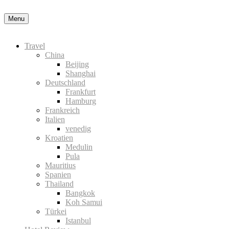
Datenschutzerklärung
Okay, thanks
Menu
Travel
China
Beijing
Shanghai
Deutschland
Frankfurt
Hamburg
Frankreich
Italien
venedig
Kroatien
Medulin
Pula
Mauritius
Spanien
Thailand
Bangkok
Koh Samui
Türkei
Istanbul