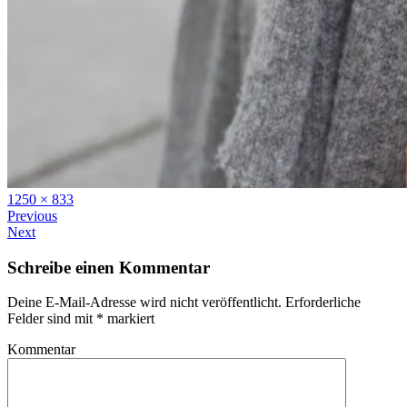
Full
1250 × 833
size
Previous
Next
Schreibe einen Kommentar
Deine E-Mail-Adresse wird nicht veröffentlicht.
Erforderliche
Felder sind mit
*
markiert
Kommentar