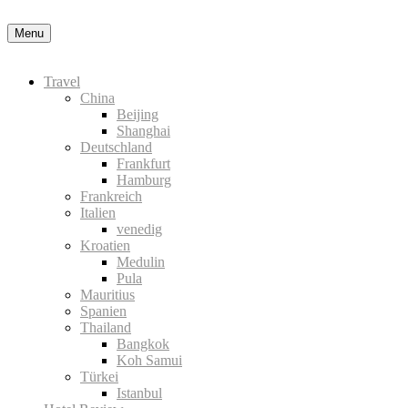
Datenschutzerklärung
Okay, thanks
Menu
Travel
China
Beijing
Shanghai
Deutschland
Frankfurt
Hamburg
Frankreich
Italien
venedig
Kroatien
Medulin
Pula
Mauritius
Spanien
Thailand
Bangkok
Koh Samui
Türkei
Istanbul