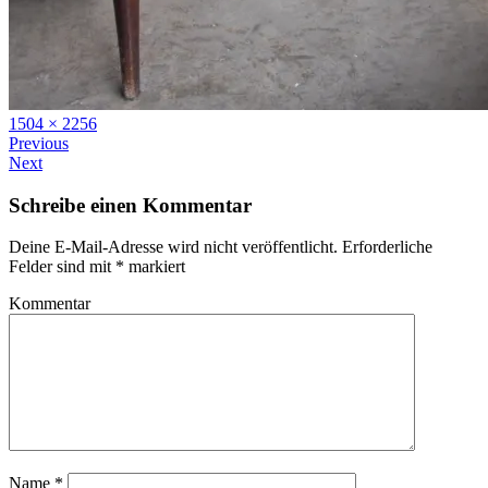
Full
1504 × 2256
size
Previous
Next
Schreibe einen Kommentar
Deine E-Mail-Adresse wird nicht veröffentlicht.
Erforderliche
Felder sind mit
*
markiert
Kommentar
Name
*