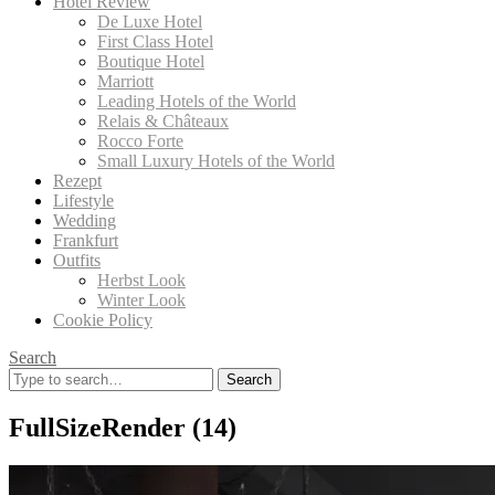
Hotel Review
De Luxe Hotel
First Class Hotel
Boutique Hotel
Marriott
Leading Hotels of the World
Relais & Châteaux
Rocco Forte
Small Luxury Hotels of the World
Rezept
Lifestyle
Wedding
Frankfurt
Outfits
Herbst Look
Winter Look
Cookie Policy
Search
Search
for:
FullSizeRender (14)