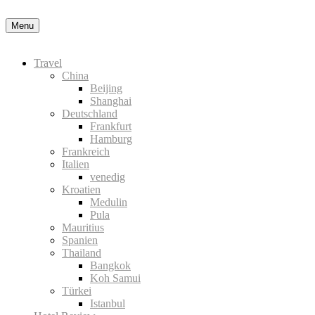
Nähere Information zu den Cookies in der Datenschutz
Menu
Travel
China
Beijing
Shanghai
Deutschland
Frankfurt
Hamburg
Frankreich
Italien
venedig
Kroatien
Medulin
Pula
Mauritius
Spanien
Thailand
Bangkok
Koh Samui
Türkei
Istanbul