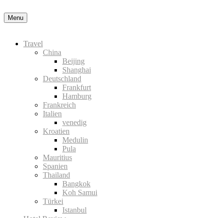
Datenschutzerklärung
Okay, thanks
Menu
Travel
China
Beijing
Shanghai
Deutschland
Frankfurt
Hamburg
Frankreich
Italien
venedig
Kroatien
Medulin
Pula
Mauritius
Spanien
Thailand
Bangkok
Koh Samui
Türkei
Istanbul