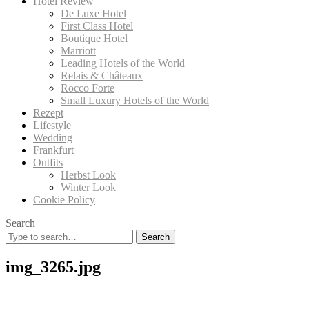
Hotel Review
De Luxe Hotel
First Class Hotel
Boutique Hotel
Marriott
Leading Hotels of the World
Relais & Châteaux
Rocco Forte
Small Luxury Hotels of the World
Rezept
Lifestyle
Wedding
Frankfurt
Outfits
Herbst Look
Winter Look
Cookie Policy
Search
Search
for:
img_3265.jpg