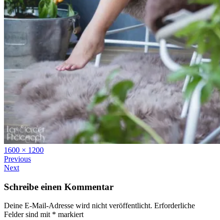
Full
1600 × 1200
size
Previous
Next
Schreibe einen Kommentar
Deine E-Mail-Adresse wird nicht veröffentlicht.
Erforderliche
Felder sind mit
*
markiert