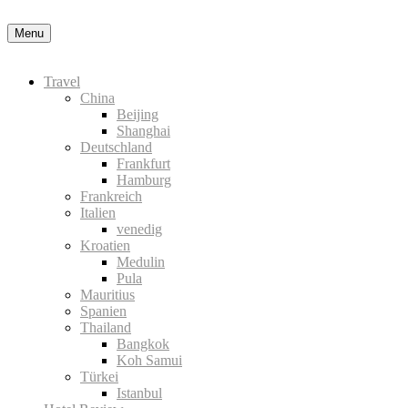
Datenschutzerklärung
Okay, thanks
Menu
Travel
China
Beijing
Shanghai
Deutschland
Frankfurt
Hamburg
Frankreich
Italien
venedig
Kroatien
Medulin
Pula
Mauritius
Spanien
Thailand
Bangkok
Koh Samui
Türkei
Istanbul