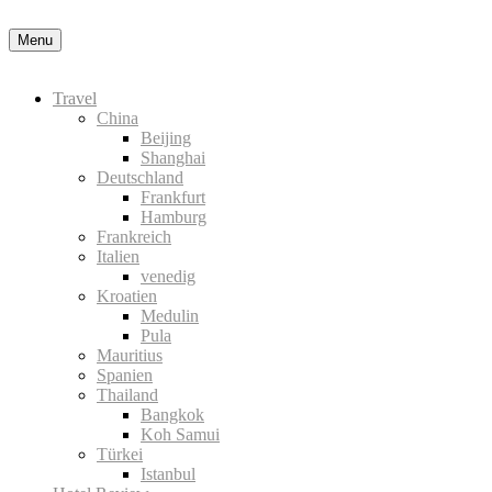
der Datenschutzerklärung
Okay, thanks
Menu
Travel
China
Beijing
Shanghai
Deutschland
Frankfurt
Hamburg
Frankreich
Italien
venedig
Kroatien
Medulin
Pula
Mauritius
Spanien
Thailand
Bangkok
Koh Samui
Türkei
Istanbul