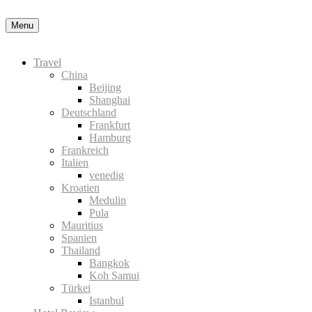
der Datenschutzerklärung
Okay, thanks
Menu
Travel
China
Beijing
Shanghai
Deutschland
Frankfurt
Hamburg
Frankreich
Italien
venedig
Kroatien
Medulin
Pula
Mauritius
Spanien
Thailand
Bangkok
Koh Samui
Türkei
Istanbul