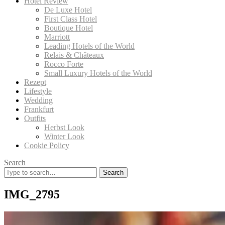
Hotel Review
De Luxe Hotel
First Class Hotel
Boutique Hotel
Marriott
Leading Hotels of the World
Relais & Châteaux
Rocco Forte
Small Luxury Hotels of the World
Rezept
Lifestyle
Wedding
Frankfurt
Outfits
Herbst Look
Winter Look
Cookie Policy
Search
Search
for:
IMG_2795