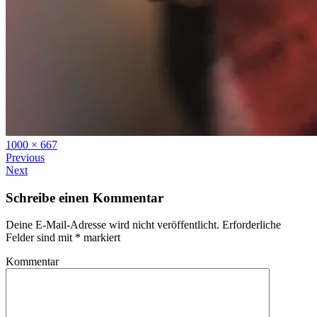
Full
1000 × 667
size
Previous
Next
Schreibe einen Kommentar
Deine E-Mail-Adresse wird nicht veröffentlicht.
Erforderliche
Felder sind mit
*
markiert
Kommentar