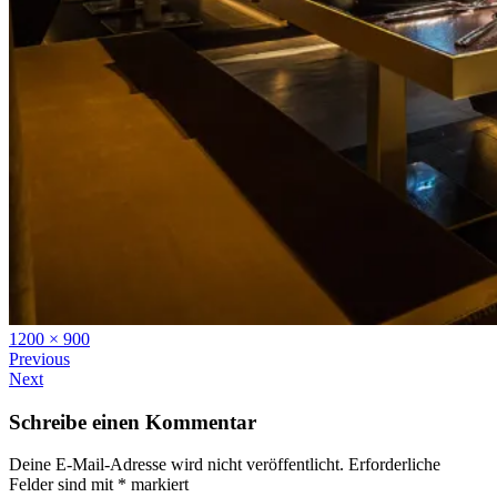
Full
1200 × 900
size
Previous
Next
Schreibe einen Kommentar
Deine E-Mail-Adresse wird nicht veröffentlicht.
Erforderliche
Felder sind mit
*
markiert