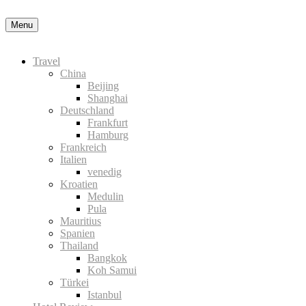
Datenschutzerklärung
Okay, thanks
Menu
Travel
China
Beijing
Shanghai
Deutschland
Frankfurt
Hamburg
Frankreich
Italien
venedig
Kroatien
Medulin
Pula
Mauritius
Spanien
Thailand
Bangkok
Koh Samui
Türkei
Istanbul