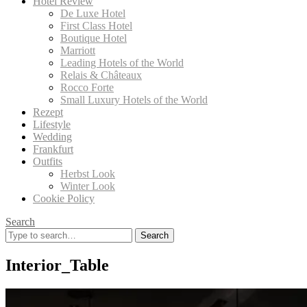
Hotel Review
De Luxe Hotel
First Class Hotel
Boutique Hotel
Marriott
Leading Hotels of the World
Relais & Châteaux
Rocco Forte
Small Luxury Hotels of the World
Rezept
Lifestyle
Wedding
Frankfurt
Outfits
Herbst Look
Winter Look
Cookie Policy
Search
Search
for:
Interior_Table