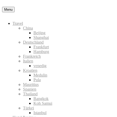
Datenschutzerklärung
Okay, thanks
Menu
Travel
China
Beijing
Shanghai
Deutschland
Frankfurt
Hamburg
Frankreich
Italien
venedig
Kroatien
Medulin
Pula
Mauritius
Spanien
Thailand
Bangkok
Koh Samui
Türkei
Istanbul