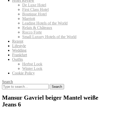
Hotel Review
De Luxe Hotel
First Class Hotel
Boutique Hotel
Marriott
Leading Hotels of the World
Relais & Châteaux
Rocco Forte
Small Luxury Hotels of the World
Rezept
Lifestyle
Wedding
Frankfurt
Outfits
Herbst Look
Winter Look
Cookie Policy
Search
Search
for:
Mansur Gavriel beiger Mantel weiße
Jeans 6