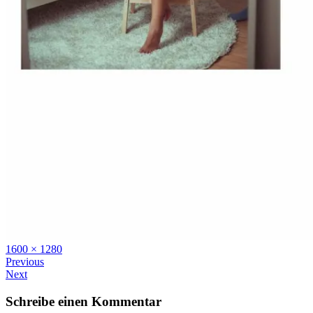
Full
1600 × 1280
size
Previous
Next
Schreibe einen Kommentar