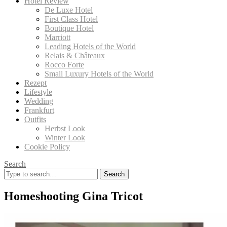
Hotel Review
De Luxe Hotel
First Class Hotel
Boutique Hotel
Marriott
Leading Hotels of the World
Relais & Châteaux
Rocco Forte
Small Luxury Hotels of the World
Rezept
Lifestyle
Wedding
Frankfurt
Outfits
Herbst Look
Winter Look
Cookie Policy
Search
Search
for:
Homeshooting Gina Tricot