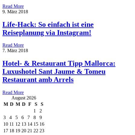
Read More
9. März 2018
Life-Hack: So einfach ist eine
Reiseplanung via Instagram!
Read More
7. März 2018
Hotel- & Restaurant Tipp Mallorca:
Luxushotel Sant Jaume & Tomeu
Restaurant amb Arrels
Read More
August 2026
M
D
M
D
F
S
S
1
2
3
4
5
6
7
8
9
10
11
12
13
14
15
16
17
18
19
20
21
22
23