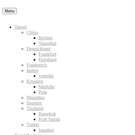
Datenschutzerklärung
Okay, thanks
Menu
Travel
China
Beijing
Shanghai
Deutschland
Frankfurt
Hamburg
Frankreich
Italien
venedig
Kroatien
Medulin
Pula
Mauritius
Spanien
Thailand
Bangkok
Koh Samui
Türkei
Istanbul