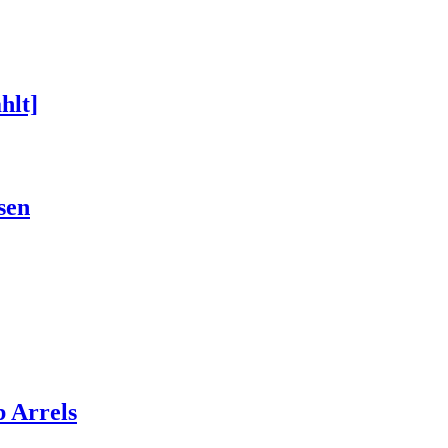
hlt]
sen
 Arrels