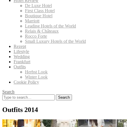
Hotel Review
De Luxe Hotel
First Class Hotel
Boutique Hotel
Marriott
Leading Hotels of the World
Relais & Châteaux
Rocco Forte
Small Luxury Hotels of the World
Rezept
Lifestyle
Wedding
Frankfurt
Outfits
Herbst Look
Winter Look
Cookie Policy
Search
Search
for:
Outfits 2014