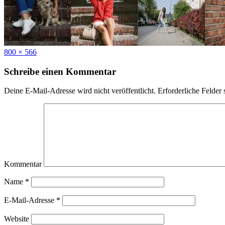
Full
800 × 566
size
Schreibe einen Kommentar
Deine E-Mail-Adresse wird nicht veröffentlicht.
Erforderliche Felder 
Kommentar
Name
*
E-Mail-Adresse
*
Website