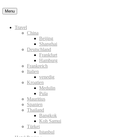
Menu
Travel
China
Beijing
Shanghai
Deutschland
Frankfurt
Hamburg
Frankreich
Italien
venedig
Kroatien
Medulin
Pula
Mauritius
Spanien
Thailand
Bangkok
Koh Samui
Türkei
Istanbul