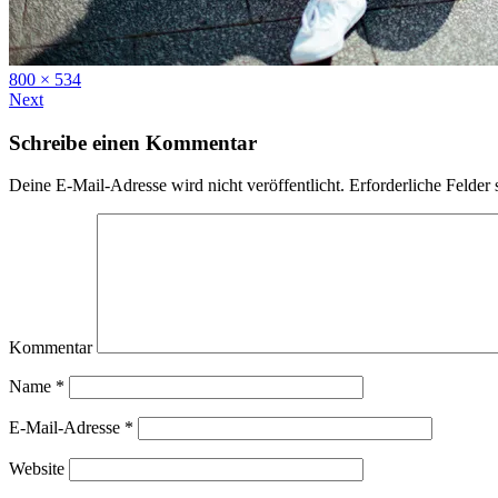
Full
800 × 534
size
Next
Schreibe einen Kommentar
Deine E-Mail-Adresse wird nicht veröffentlicht.
Erforderliche Felder 
Kommentar
Name
*
E-Mail-Adresse
*
Website