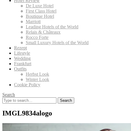
Hotel Review
De Luxe Hotel
First Class Hotel
Boutique Hotel
Marriott
Leading Hotels of the World
Relais & Châteaux
Rocco Forte
Small Luxury Hotels of the World
Rezept
Lifestyle
Wedding
Frankfurt
Outfits
Herbst Look
Winter Look
Cookie Policy
Search
Search
for:
IMGL9834alogo