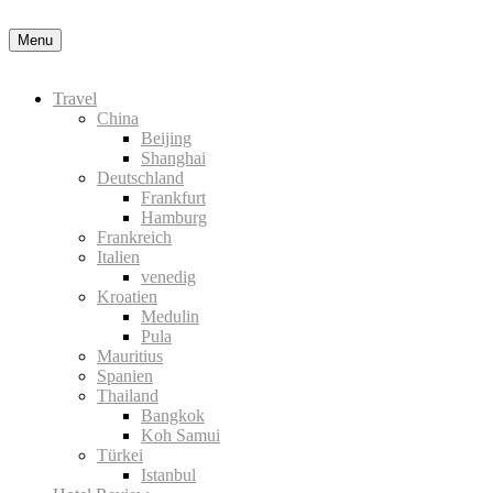
Menu
Travel
China
Beijing
Shanghai
Deutschland
Frankfurt
Hamburg
Frankreich
Italien
venedig
Kroatien
Medulin
Pula
Mauritius
Spanien
Thailand
Bangkok
Koh Samui
Türkei
Istanbul