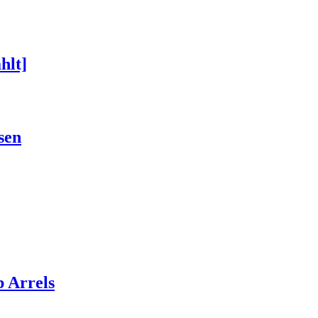
hlt]
sen
 Arrels