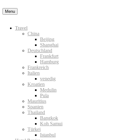
Menu
Travel
China
Beijing
Shanghai
Deutschland
Frankfurt
Hamburg
Frankreich
Italien
venedig
Kroatien
Medulin
Pula
Mauritius
Spanien
Thailand
Bangkok
Koh Samui
Türkei
Istanbul