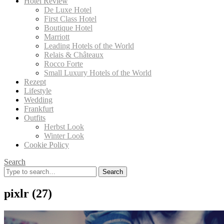
Hotel Review
De Luxe Hotel
First Class Hotel
Boutique Hotel
Marriott
Leading Hotels of the World
Relais & Châteaux
Rocco Forte
Small Luxury Hotels of the World
Rezept
Lifestyle
Wedding
Frankfurt
Outfits
Herbst Look
Winter Look
Cookie Policy
Search
Search
for:
pixlr (27)