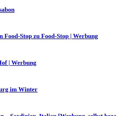
ssabon
von Food-Stop zu Food-Stop | Werbung
Hof | Werbung
urg im Winter
n – Sardinien, Italien [Werbung, selbst beza