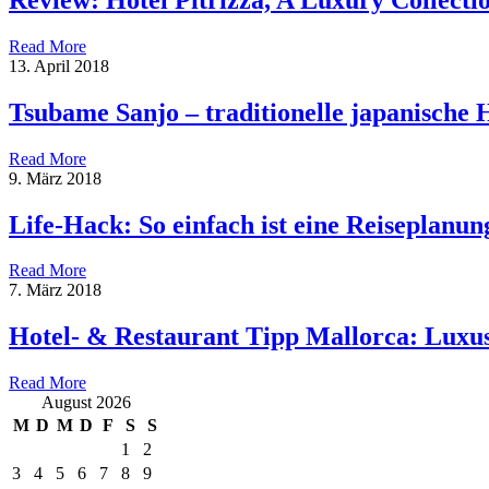
Read More
13. April 2018
Tsubame Sanjo – traditionelle japanische
Read More
9. März 2018
Life-Hack: So einfach ist eine Reiseplanun
Read More
7. März 2018
Hotel- & Restaurant Tipp Mallorca: Luxu
Read More
August 2026
M
D
M
D
F
S
S
1
2
3
4
5
6
7
8
9