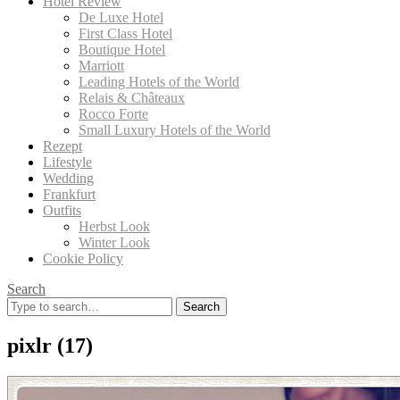
Hotel Review
De Luxe Hotel
First Class Hotel
Boutique Hotel
Marriott
Leading Hotels of the World
Relais & Châteaux
Rocco Forte
Small Luxury Hotels of the World
Rezept
Lifestyle
Wedding
Frankfurt
Outfits
Herbst Look
Winter Look
Cookie Policy
Search
Search
for:
pixlr (17)