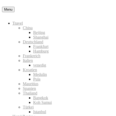
Nähere Information zu den Cookies in der Daten
Menu
Travel
China
Beijing
Shanghai
Deutschland
Frankfurt
Hamburg
Frankreich
Italien
venedig
Kroatien
Medulin
Pula
Mauritius
Spanien
Thailand
Bangkok
Koh Samui
Türkei
Istanbul