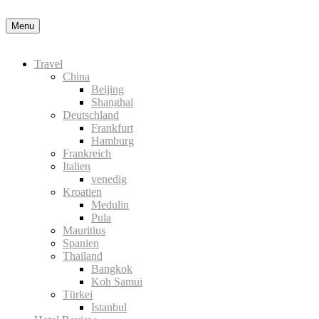
Nähere Information zu den Cookies in der Daten
Menu
Travel
China
Beijing
Shanghai
Deutschland
Frankfurt
Hamburg
Frankreich
Italien
venedig
Kroatien
Medulin
Pula
Mauritius
Spanien
Thailand
Bangkok
Koh Samui
Türkei
Istanbul