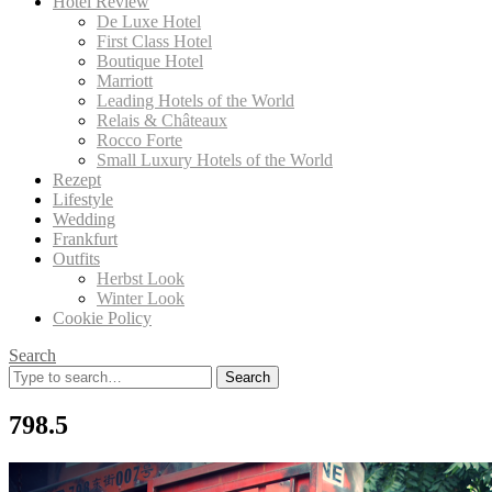
Hotel Review
De Luxe Hotel
First Class Hotel
Boutique Hotel
Marriott
Leading Hotels of the World
Relais & Châteaux
Rocco Forte
Small Luxury Hotels of the World
Rezept
Lifestyle
Wedding
Frankfurt
Outfits
Herbst Look
Winter Look
Cookie Policy
Search
Search
for:
798.5