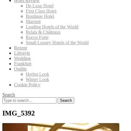
Hotel Review
De Luxe Hotel
First Class Hotel
Boutique Hotel
Marriott
Leading Hotels of the World
Relais & Châteaux
Rocco Forte
Small Luxury Hotels of the World
Rezept
Lifestyle
Wedding
Frankfurt
Outfits
Herbst Look
Winter Look
Cookie Policy
Search
Search
for:
IMG_5392