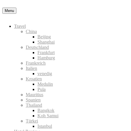
Nähere
Menu
Information zu den Cookies in der Datenschutzerklärung
Okay, thanks
Travel
China
Beijing
Shanghai
Deutschland
Frankfurt
Hamburg
Frankreich
Italien
venedig
Kroatien
Medulin
Pula
Mauritius
Spanien
Thailand
Bangkok
Koh Samui
Türkei
Istanbul