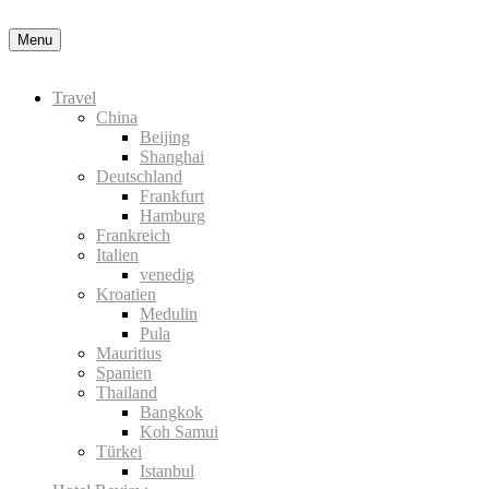
Nähere
Menu
Information zu den Cookies in der Datenschutzerklärung
Okay, thanks
Travel
China
Beijing
Shanghai
Deutschland
Frankfurt
Hamburg
Frankreich
Italien
venedig
Kroatien
Medulin
Pula
Mauritius
Spanien
Thailand
Bangkok
Koh Samui
Türkei
Istanbul