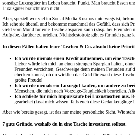
sonstige Luxusgüter im Leben braucht. Punkt. Man braucht Essen und
Luxusgüter braucht man nicht.
Aber, speziell wer viel im Social Media Kosmos unterwegs ist, bekom
Ich sehe sie überall und bekomme manchmal das Gefühl, dass sich Prio
Geld vom Mund für eine Tasche absparen kann (zbsp. bei Freunden mites
Aufgabe, darüber zu urteilen. Nichtsdestotrotz gibt es für mich ganz kl
In diesen Fällen haben teure Taschen & Co. absolut keine Priorit
Ich würde niemals einen Kredit aufnehmen, um eine Tasch
Lieber würde ich mich an einen strengen Sparplan halten, ohne
Freunden verzichten, Geschweige denn meinen Freunden auf der 
checken kannst, ob du wirklich das Geld für exakt diese Tasch
größte Freude!
Ich würde niemals ein Luxusgut kaufen, um andere zu be
Menschen, die mich nach Vorzeige-Tauglichkeit beurteilen. Alle
Ich schließe für mich Impulskäufe bei Luxustaschen aus.
Be
gearbeitet (lasst mich wissen, falls euch diese Gedankengänge in
Aber wie bereits gesagt, ist das nur meine persönliche Sicht. Wie st
7 gute Gründe, weshalb du in eine Tasche investieren solltest.