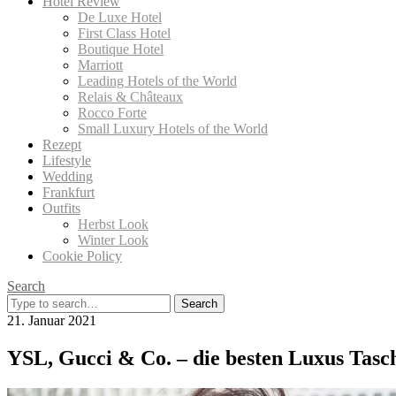
Hotel Review
De Luxe Hotel
First Class Hotel
Boutique Hotel
Marriott
Leading Hotels of the World
Relais & Châteaux
Rocco Forte
Small Luxury Hotels of the World
Rezept
Lifestyle
Wedding
Frankfurt
Outfits
Herbst Look
Winter Look
Cookie Policy
Search
Search
for:
21. Januar 2021
YSL, Gucci & Co. – die besten Luxus Tasc