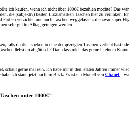
lte ich kaufen, wenn ich nicht über 1000€ bezahlen möchte? Das wäre 
en, die (subjektiv) besten Luxusmarken Taschen hier zu verlinken. Ich
nd Farben verzichtet und auch Taschen weggelassen, die zwar super Hig
nnen sehr gut im Alltag getragen werden.
, falls du dich soeben in eine der gezeigten Taschen verliebt hast oder 
 Taschen liebst du abgöttisch? Dann lass mich das gerne in einem Komm
et, schaut gerne mal rein. Ich habe mir in den letzten Jahren immer wie
 habe ich stand jetzt noch im Blick. Es ist ein Modell von
Chanel
– wa
 Taschen unter 1000€
”