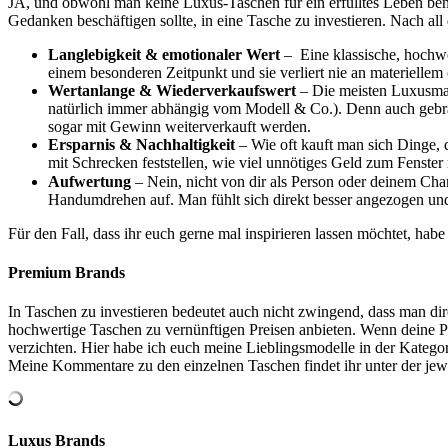
JA, und obwohl man keine Luxus-Taschen für ein erfülltes Leben benö
Gedanken beschäftigen sollte, in eine Tasche zu investieren. Nach al
Langlebigkeit & emotionaler Wert
– Eine klassische, hochwer
einem besonderen Zeitpunkt und sie verliert nie an materiellem
Wertanlange & Wiederverkaufswert
– Die meisten Luxusmarke
natürlich immer abhängig vom Modell & Co.). Denn auch gebr
sogar mit Gewinn weiterverkauft werden.
Ersparnis & Nachhaltigkeit
– Wie oft kauft man sich Dinge, 
mit Schrecken feststellen, wie viel unnötiges Geld zum Fenste
Aufwertung
– Nein, nicht von dir als Person oder deinem Char
Handumdrehen auf. Man fühlt sich direkt besser angezogen und
Für den Fall, dass ihr euch gerne mal inspirieren lassen möchtet, ha
Premium Brands
In Taschen zu investieren bedeutet auch nicht zwingend, dass man di
hochwertige Taschen zu vernünftigen Preisen anbieten. Wenn deine Pr
verzichten. Hier habe ich euch meine Lieblingsmodelle in der Kateg
Meine Kommentare zu den einzelnen Taschen findet ihr unter der jewe
Luxus Brands