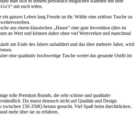
weshalb man sich in seinem persönlich möglichen Rahmen mit dem
Go’s“ mit euch teilen.
r ein ganzes Leben lang Freude an ihr. Wähle eine zeitlose Tasche zu
 weitervererben.
sche aus einem klassischen „Hause“ eine gute Investition (dies ist
aum an Wert und können daher ohne viel Wertverlust und manchmal
äufe am Ende des Jahres aufaddiert und das über mehrere Jahre, wird
können.
Aber eine qualitativ hochwertige Tasche wertet das gesamte Outfit im
ige tolle Premium Brands, die sehr schöne und qualitativ
erständlich. Du musst dennoch nicht auf Qualität und Design
o zwischen 150-350€) heraus gesucht. Viel Spaß beim durchklicken.
und mehr über sie zu erfahren.