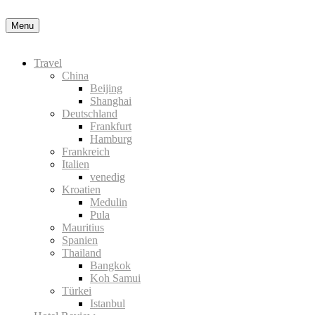
Menu
Travel
China
Beijing
Shanghai
Deutschland
Frankfurt
Hamburg
Frankreich
Italien
venedig
Kroatien
Medulin
Pula
Mauritius
Spanien
Thailand
Bangkok
Koh Samui
Türkei
Istanbul