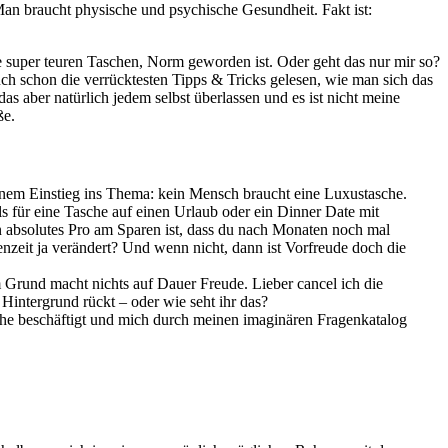
n braucht physische und psychische Gesundheit. Fakt ist:
e super teuren Taschen, Norm geworden ist. Oder geht das nur mir so?
uch schon die verrücktesten Tipps & Tricks gelesen, wie man sich das
as aber natürlich jedem selbst überlassen und es ist nicht meine
ße.
inem Einstieg ins Thema: kein Mensch braucht eine Luxustasche.
s für eine Tasche auf einen Urlaub oder ein Dinner Date mit
n absolutes Pro am Sparen ist, dass du nach Monaten noch mal
nzeit ja verändert? Und wenn nicht, dann ist Vorfreude doch die
m Grund macht nichts auf Dauer Freude. Lieber cancel ich die
Hintergrund rückt – oder wie seht ihr das?
sche beschäftigt und mich durch meinen imaginären Fragenkatalog