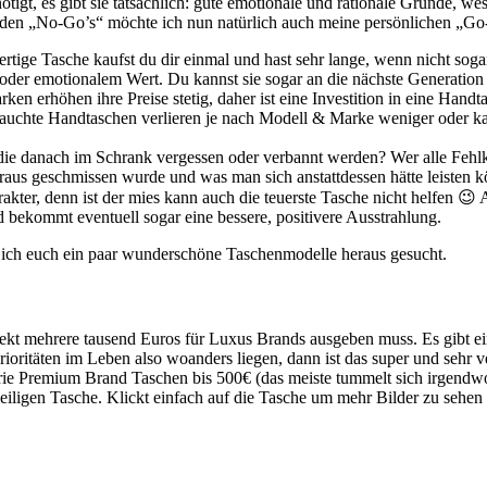
tigt, es gibt sie tatsächlich: gute emotionale und rationale Gründe, 
l den „No-Go’s“ möchte ich nun natürlich auch meine persönlichen „Go-
tige Tasche kaufst du dir einmal und hast sehr lange, wenn nicht soga
 oder emotionalem Wert. Du kannst sie sogar an die nächste Generation
n erhöhen ihre Preise stetig, daher ist eine Investition in eine Handta
auchte Handtaschen verlieren je nach Modell & Marke weniger oder k
die danach im Schrank vergessen oder verbannt werden? Wer alle Fehlk
r raus geschmissen wurde und was man sich anstattdessen hätte leisten 
akter, denn ist der mies kann auch die teuerste Tasche nicht helfen 😉 
 bekommt eventuell sogar eine bessere, positivere Ausstrahlung.
be ich euch ein paar wunderschöne Taschenmodelle heraus gesucht.
rekt mehrere tausend Euros für Luxus Brands ausgeben muss. Es gibt ein
ioritäten im Leben also woanders liegen, dann ist das super und sehr v
orie Premium Brand Taschen bis 500€ (das meiste tummelt sich irgendw
iligen Tasche. Klickt einfach auf die Tasche um mehr Bilder zu sehen 