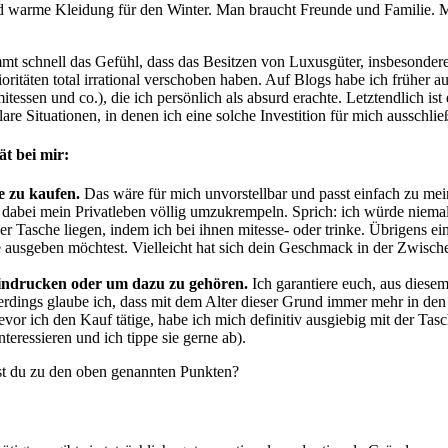
 warme Kleidung für den Winter. Man braucht Freunde und Familie. Ma
mt schnell das Gefühl, dass das Besitzen von Luxusgüter, insbesonder
ritäten total irrational verschoben haben. Auf Blogs habe ich früher a
sen und co.), die ich persönlich als absurd erachte. Letztendlich ist d
are Situationen, in denen ich eine solche Investition für mich ausschlie
ät bei mir:
e zu kaufen.
Das wäre für mich unvorstellbar und passt einfach zu me
 dabei mein Privatleben völlig umzukrempeln. Sprich: ich würde niemal
Tasche liegen, indem ich bei ihnen mitesse- oder trinke. Übrigens ei
e ausgeben möchtest. Vielleicht hat sich dein Geschmack in der Zwische
eindrucken oder um dazu zu gehören.
Ich garantiere euch, aus diese
rdings glaube ich, dass mit dem Alter dieser Grund immer mehr in den 
vor ich den Kauf tätige, habe ich mich definitiv ausgiebig mit der Ta
teressieren und ich tippe sie gerne ab).
ehst du zu den oben genannten Punkten?