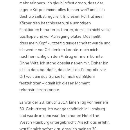
mehr erinnern. Ich glaub ja fest daran, dass der
eigene Körper immer alles besser weiß und sich
deshalb selbst reguliert. In diesem Fall hat mein
Körper also beschlossen, alle unnötigen
Funktionen herunter zu fahren, damit ich nicht völlig
ausflippe und vor Aufregung platze. Das heißt,
dass mein Kopf kurzzeitig ausgeschaltet wurde und
ich weder vor Ort denken konnte, noch mich
nachher richtig an den Antrag erinnern konnte.
Ohne Witz, ich stand absolut neben mir. Daher bin
ich so dankbar dafür, dass Mici als Fotografin vor
Ort war, um das Ganze für mich auf Bildern
festzuhalten – damit ich diesen Moment
rekonstruieren konnte:
Es war der 28. Januar 2017. Einen Tag vor meinem
30. Geburtstag. Ich war geschäftlich in Hamburg
und wurde in dem wunderschönen Hotel The
Westin Hamburg untergebracht. Als ich das erfuhr,
war für mich sofort klar, dass ich meinen 30.