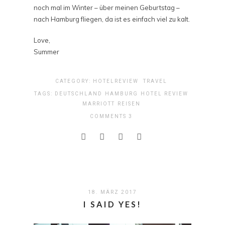
noch mal im Winter – über meinen Geburtstag –
nach Hamburg fliegen, da ist es einfach viel zu kalt.
Love,
Summer
CATEGORY:
HOTELREVIEW
TRAVEL
TAGS:
DEUTSCHLAND
HAMBURG
HOTEL REVIEW
MARRIOTT
REISEN
COMMENTS 3
18. MÄRZ 2017
I SAID YES!