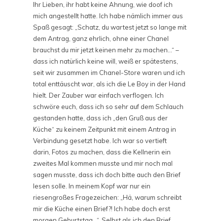
Ihr Lieben, ihr habt keine Ahnung, wie doof ich
mich angestellt hatte. Ich habe nämlich immer aus
Spaß gesagt: „Schatz, du wartest jetzt so lange mit
dem Antrag, ganz ehrlich, ohne einer Chanel
brauchst du mir jetzt keinen mehr zu machen…“ –
dass ich natürlich keine will, weiß er spätestens,
seit wir zusammen im Chanel-Store waren und ich
total enttäuscht war, als ich die Le Boy in der Hand
hielt. Der Zauber war einfach verflogen. Ich
schwöre euch, dass ich so sehr auf dem Schlauch
gestanden hatte, dass ich „den Gruß aus der
Küche“ zu keinem Zeitpunkt mit einem Antrag in
Verbindung gesetzt habe. Ich war so vertieft
darin, Fotos zu machen, dass die Kellnerin ein
zweites Mal kommen musste und mir noch mal
sagen musste, dass ich doch bitte auch den Brief
lesen solle. In meinem Kopf war nur ein
riesengroßes Fragezeichen: „Hä, warum schreibt
mir die Küche einen Brief?! Ich habe doch erst
morgen Geburtstag…“. Selbst als ich den Brief