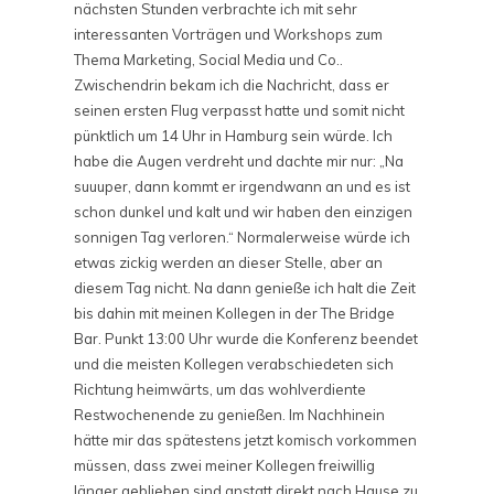
nächsten Stunden verbrachte ich mit sehr
interessanten Vorträgen und Workshops zum
Thema Marketing, Social Media und Co..
Zwischendrin bekam ich die Nachricht, dass er
seinen ersten Flug verpasst hatte und somit nicht
pünktlich um 14 Uhr in Hamburg sein würde. Ich
habe die Augen verdreht und dachte mir nur: „Na
suuuper, dann kommt er irgendwann an und es ist
schon dunkel und kalt und wir haben den einzigen
sonnigen Tag verloren.“ Normalerweise würde ich
etwas zickig werden an dieser Stelle, aber an
diesem Tag nicht. Na dann genieße ich halt die Zeit
bis dahin mit meinen Kollegen in der The Bridge
Bar. Punkt 13:00 Uhr wurde die Konferenz beendet
und die meisten Kollegen verabschiedeten sich
Richtung heimwärts, um das wohlverdiente
Restwochenende zu genießen. Im Nachhinein
hätte mir das spätestens jetzt komisch vorkommen
müssen, dass zwei meiner Kollegen freiwillig
länger geblieben sind anstatt direkt nach Hause zu