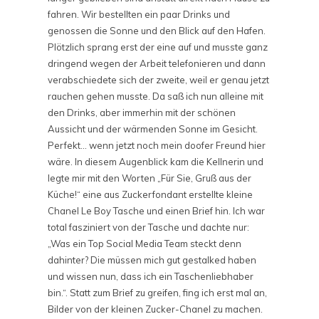
fahren. Wir bestellten ein paar Drinks und
genossen die Sonne und den Blick auf den Hafen.
Plötzlich sprang erst der eine auf und musste ganz
dringend wegen der Arbeit telefonieren und dann
verabschiedete sich der zweite, weil er genau jetzt
rauchen gehen musste. Da saß ich nun alleine mit
den Drinks, aber immerhin mit der schönen
Aussicht und der wärmenden Sonne im Gesicht.
Perfekt… wenn jetzt noch mein doofer Freund hier
wäre. In diesem Augenblick kam die Kellnerin und
legte mir mit den Worten „Für Sie, Gruß aus der
Küche!“ eine aus Zuckerfondant erstellte kleine
Chanel Le Boy Tasche und einen Brief hin. Ich war
total fasziniert von der Tasche und dachte nur:
„Was ein Top Social Media Team steckt denn
dahinter? Die müssen mich gut gestalked haben
und wissen nun, dass ich ein Taschenliebhaber
bin.“. Statt zum Brief zu greifen, fing ich erst mal an,
Bilder von der kleinen Zucker-Chanel zu machen.