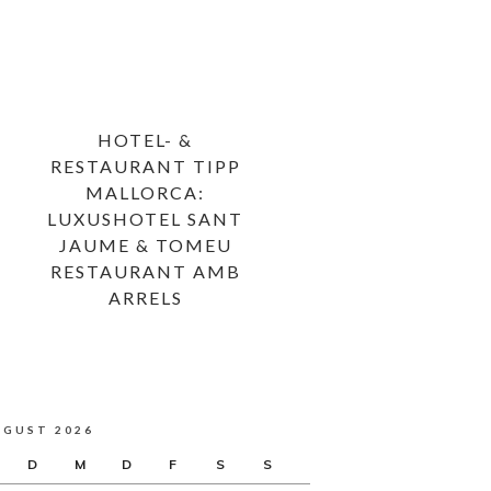
HOTEL- &
RESTAURANT TIPP
MALLORCA:
LUXUSHOTEL SANT
JAUME & TOMEU
RESTAURANT AMB
ARRELS
UGUST 2026
D
M
D
F
S
S