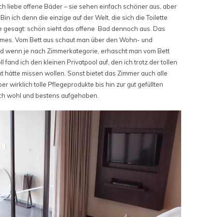
Ich liebe offene Bäder – sie sehen einfach schöner aus, aber
in ich denn die einzige auf der Welt, die sich die Toilette
ie gesagt: schön sieht das offene Bad dennoch aus. Das
aumes. Vom Bett aus schaut man über den Wohn- und
und wenn je nach Zimmerkategorie, erhascht man vom Bett
l fand ich den kleinen Privatpool auf, den ich trotz der tollen
t hätte missen wollen. Sonst bietet das Zimmer auch alle
 wirklich tolle Pflegeprodukte bis hin zur gut gefüllten
ich wohl und bestens aufgehoben.