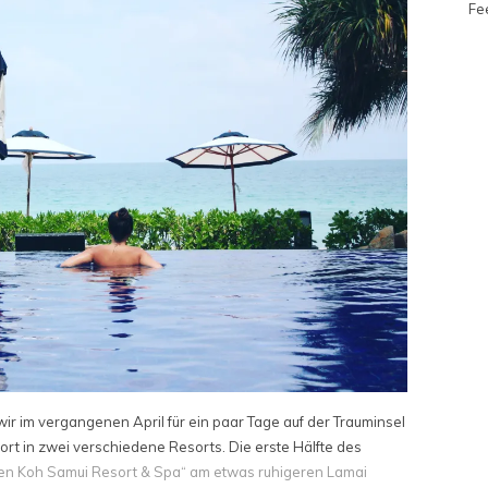
Fe
 wir im vergangenen April für ein paar Tage auf der Trauminsel
rt in zwei verschiedene Resorts. Die erste Hälfte des
ien Koh Samui Resort & Spa“ am etwas ruhigeren Lamai