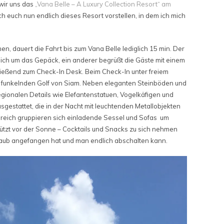
 wir uns das
„Vana Belle – A Luxury Collection Resort“ am
h euch nun endlich dieses Resort vorstellen, in dem ich mich
 dauert die Fahrt bis zum Vana Belle lediglich 15 min. Der
 sich um das Gepäck, ein anderer begrüßt die Gäste mit einem
ließend zum Check-In Desk. Beim Check-In unter freiem
 funkelnden Golf von Siam. Neben eleganten Steinböden und
egionalen Details wie Elefantenstatuen, Vogelkäfigen und
gestattet, die in der Nacht mit leuchtenden Metallobjekten
ereich gruppieren sich einladende Sessel und Sofas um
ützt vor der Sonne – Cocktails und Snacks zu sich nehmen
rlaub angefangen hat und man endlich abschalten kann.