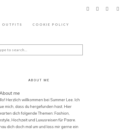
ähere Information zu den Cookies in der
OUTFITS
COOKIE POLICY
arch
:
ABOUT ME
llo! Herzlich willkommen bei Summer Lee. Ich
eue mich, dass du hergefunden hast. Hier
warten dich folgende Themen: Fashion,
festyle, Hochzeit und Luxusreisen für Paare.
hau dich doch mal um und lass mir gerne ein