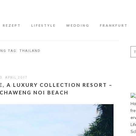
N
REZEPT
LIFESTYLE
WEDDING
FRANKFURT
Se
ING TAG:
THAILAND
for
3. APRIL 2017
E, A LUXURY COLLECTION RESORT –
 CHAWENG NOI BEACH
Ha
fr
er
Li
Sc