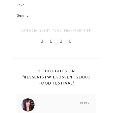
Love,
Summer
CATEGORY:
EVENT
FOOD
FRANKFURT-TIPP
3 THOUGHTS ON
“
#ESSENISTWIEKÜSSEN: GEKKO
FOOD FESTIVAL
”
REPLY