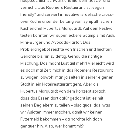
hauptsächlich schwarz und lila, sehr „lasziv“ und
verrucht. Das Roomers Restaurant ist „vegan
friendly“ und serviert innovative israelische cross-
over Küche unter der Leitung vom sympathischen
Küchenchef Hubertus Marquardt. Auf dem Festival
testen konnten wir super leckere Scampis mit Aioli,
Mini-Burger und Avocado-Tartar. Das
Probierangebot reichte von frischen und leichten
Gerichte bis hin zu deftig. Genau die richtige
Mischung. Das macht Lust auf mehr! Vielleicht wird
es doch mal Zeit, mich in das Roomers Restaurant
zu wagen, obwohl man ja selten in seiner eigenen
Stadt in ein Hotelrestaurant geht. Aber als
Hubertus Marquardt von dem Konzept sprach,
dass das Essen dort dafür gedacht ist, es mit
seinen Begleitern zu teilen – also quasi das, was
wir Asiaten immer machen, damit wir keinen
Futterneid bekommen – da horchte ich doch
genauer hin. Also, wer kommt mit?