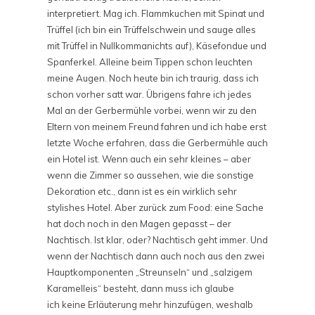
interpretiert. Mag ich. Flammkuchen mit Spinat und
Trüffel (ich bin ein Trüffelschwein und sauge alles
mit Trüffel in Nullkommanichts auf), Käsefondue und
Spanferkel. Alleine beim Tippen schon leuchten
meine Augen. Noch heute bin ich traurig, dass ich
schon vorher satt war. Übrigens fahre ich jedes
Mal an der Gerbermühle vorbei, wenn wir zu den
Eltern von meinem Freund fahren und ich habe erst
letzte Woche erfahren, dass die Gerbermühle auch
ein Hotel ist. Wenn auch ein sehr kleines – aber
wenn die Zimmer so aussehen, wie die sonstige
Dekoration etc., dann ist es ein wirklich sehr
stylishes Hotel. Aber zurück zum Food: eine Sache
hat doch noch in den Magen gepasst – der
Nachtisch. Ist klar, oder? Nachtisch geht immer. Und
wenn der Nachtisch dann auch noch aus den zwei
Hauptkomponenten „Streunseln“ und „salzigem
Karamelleis“ besteht, dann muss ich glaube
ich keine Erläuterung mehr hinzufügen, weshalb