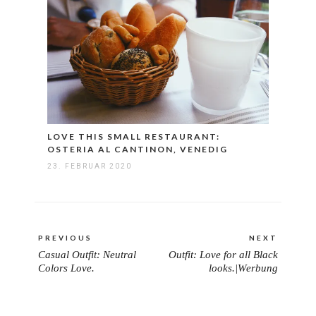
LOVE THIS SMALL RESTAURANT:
OSTERIA AL CANTINON, VENEDIG
23. FEBRUAR 2020
Beitragsnavigation
PREVIOUS
NEXT
Casual Outfit: Neutral
Outfit: Love for all Black
PREVIOUS
NEXT
Colors Love.
looks.|Werbung
POST:
POST: