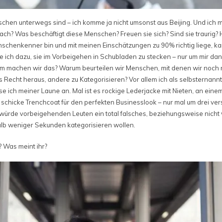
schen unterwegs sind – ich komme ja nicht umsonst aus Beijing. Und ic
ch? Was beschäftigt diese Menschen? Freuen sie sich? Sind sie trauri
nschenkenner bin und mit meinen Einschätzungen zu 90% richtig liege, k
ich dazu, sie im Vorbeigehen in Schubladen zu stecken – nur um mir da
um machen wir das? Warum beurteilen wir Menschen, mit denen wir noch
 Recht heraus, andere zu Kategorisieren? Vor allem ich als selbsterna
se ich meiner Laune an. Mal ist es rockige Lederjacke mit Nieten, an ei
r schicke Trenchcoat für den perfekten Businesslook – nur mal um drei v
d würde vorbeigehenden Leuten ein total falsches, beziehungsweise nicht vo
alb weniger Sekunden kategorisieren wollen.
? Was meint ihr?