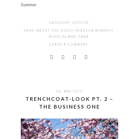
Summer
CATEGORY:
OUTFITS
TAGS:
ABOUT YOU
GUCCI
REBECCA MINKOFF
RIVER ISLAND
ZARA
LEAVE A COMMENT
26. MAI 2015
TRENCHCOAT-LOOK PT. 2 –
THE BUSINESS ONE