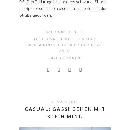
PS: Zum Pulli trage ich übrigens schwarze Shorts
mit Spitzensaum – bin also nicht hosenlos auf die
Straße gegangen.
CATEGORY:
OUTFITS
TAGS:
GINA TRICOT
PULL & BEAR
REBECCA MINKOFF
TOPSHOP
TORY BURCH
ZARA
LEAVE A COMMENT
2. MÄRZ 2015
CASUAL: GASSI GEHEN MIT
KLEIN MINI.