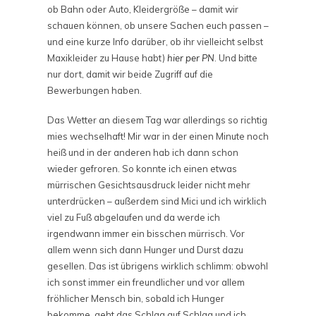
ob Bahn oder Auto, Kleidergröße – damit wir
schauen können, ob unsere Sachen euch passen –
und eine kurze Info darüber, ob ihr vielleicht selbst
Maxikleider zu Hause habt)
hier
per PN
. Und bitte
nur dort, damit wir beide Zugriff auf die
Bewerbungen haben.
Das Wetter an diesem Tag war allerdings so richtig
mies wechselhaft! Mir war in der einen Minute noch
heiß und in der anderen hab ich dann schon
wieder gefroren. So konnte ich einen etwas
mürrischen Gesichtsausdruck leider nicht mehr
unterdrücken – außerdem sind Mici und ich wirklich
viel zu Fuß abgelaufen und da werde ich
irgendwann immer ein bisschen mürrisch. Vor
allem wenn sich dann Hunger und Durst dazu
gesellen. Das ist übrigens wirklich schlimm: obwohl
ich sonst immer ein freundlicher und vor allem
fröhlicher Mensch bin, sobald ich Hunger
bekomme, geht das Schlag auf Schlag und ich