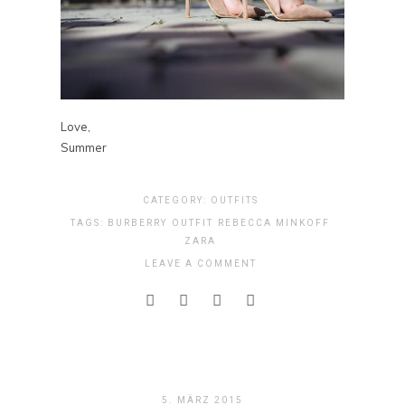
Love,
Summer
CATEGORY:
OUTFITS
TAGS:
BURBERRY
OUTFIT
REBECCA MINKOFF
ZARA
LEAVE A COMMENT
5. MÄRZ 2015