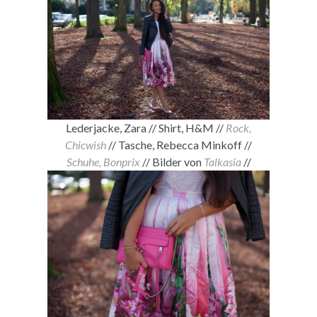
Lederjacke, Zara // Shirt, H&M //
Rock,
Chicwish
// Tasche, Rebecca Minkoff //
Schuhe, Bonprix
// Bilder von
Talkasia
//