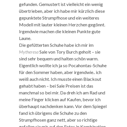
gefunden. Gemustert ist vielleicht ein wenig
übertrieben, aber ich habe mir kürzlich diese
gepunktete Strumpfhose und ein weiteres
Modell mit lauter kleinen Herzchen gegönnt.
Irgendwie machen die kleinen Punkte gute
Laune.
Die gefütterten Schuhe habe ich mir im
Mytheresa
Sale von Tory Burch geholt – sie
sind sehr bequem und halten schön warm.
Eigentlich wollte ich ja so Pocahontas-Schuhe
für den Sommer haben, aber irgendwie.. ich
weiß auch nicht. Ich musste einen Blackout
gehabt haben – bei Sale Preisen ist das
manchmal so bei mir. Da dreh ich am Rad und
meine Finger klicken auf Kaufen, bevor ich
überhaupt nachdenken kann. Vor dem Spiegel
fand ich übrigens die Schuhe zu den
Strumpfhosen ganz nett, aber so richtige
gefallen sie mir auf den Fotos in Kombination