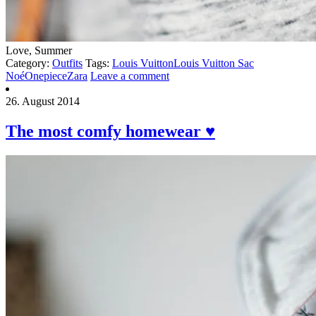
Love, Summer
Category:
Outfits
Tags:
Louis Vuitton
Louis Vuitton Sac
Noé
Onepiece
Zara
Leave a comment
26. August 2014
The most comfy homewear ♥