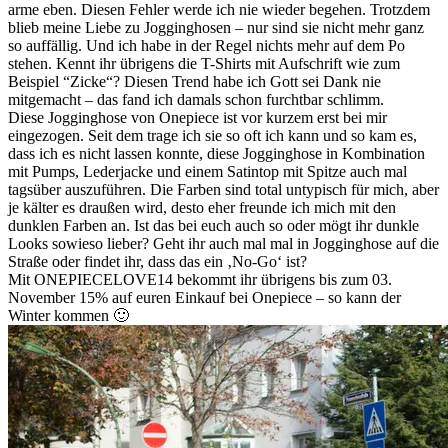
arme eben. Diesen Fehler werde ich nie wieder begehen. Trotzdem
blieb meine Liebe zu Jogginghosen – nur sind sie nicht mehr ganz
so auffällig. Und ich habe in der Regel nichts mehr auf dem Po
stehen. Kennt ihr übrigens die T-Shirts mit Aufschrift wie zum
Beispiel “Zicke“? Diesen Trend habe ich Gott sei Dank nie
mitgemacht – das fand ich damals schon furchtbar schlimm.
Diese Jogginghose von Onepiece ist vor kurzem erst bei mir
eingezogen. Seit dem trage ich sie so oft ich kann und so kam es,
dass ich es nicht lassen konnte, diese Jogginghose in Kombination
mit Pumps, Lederjacke und einem Satintop mit Spitze auch mal
tagsüber auszuführen. Die Farben sind total untypisch für mich, aber
je kälter es draußen wird, desto eher freunde ich mich mit den
dunklen Farben an. Ist das bei euch auch so oder mögt ihr dunkle
Looks sowieso lieber? Geht ihr auch mal mal in Jogginghose auf die
Straße oder findet ihr, dass das ein ‚No-Go‘ ist?
Mit ONEPIECELOVE14 bekommt ihr übrigens bis zum 03.
November 15% auf euren Einkauf bei Onepiece – so kann der
Winter kommen 🙂