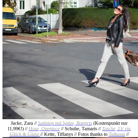
Jacke, Zara //
Satintop mit Spitze, Bonprix
(Kostenpunkt nur
11,99€!) //
Hose, Onepiece
// Schuhe, Tamaris //
Tasche, LV via
Glück & Glanz
// Kette, Tiffanys // Fotos thanks to
Talkasia
//