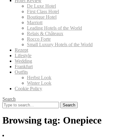
Hotel Review
De Luxe Hotel
First Class Hotel
Boutique Hotel
Marriott
Leading Hotels of the World
Relais & Châteaux
Rocco Forte
Small Luxury Hotels of the World
Rezept
Lifestyle
Wedding
Frankfurt
Outfits
Herbst Look
Winter Look
Cookie Policy
Search
Search
for:
Browsing tag:
Onepiece