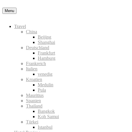
Nähere Information zu den Cookies in der Datenschutzerklärung
Okay
Menu
Travel
China
Beijing
Shanghai
Deutschland
Frankfurt
Hamburg
Frankreich
Italien
venedig
Kroatien
Medulin
Pula
Mauritius
Spanien
Thailand
Bangkok
Koh Samui
Türkei
Istanbul