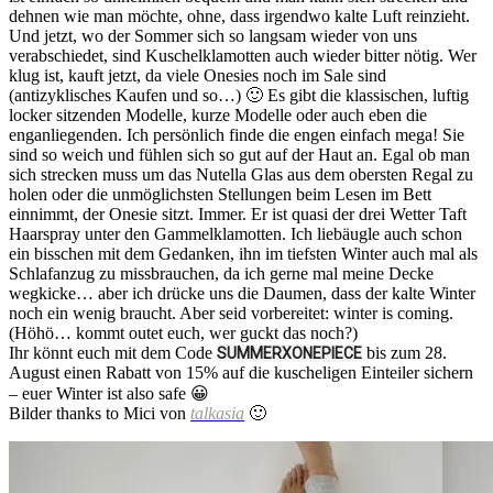
dehnen wie man möchte, ohne, dass irgendwo kalte Luft reinzieht.
Und jetzt, wo der Sommer sich so langsam wieder von uns
verabschiedet, sind Kuschelklamotten auch wieder bitter nötig. Wer
klug ist, kauft jetzt, da viele Onesies noch im Sale sind
(antizyklisches Kaufen und so…) 🙂 Es gibt die klassischen, luftig
locker sitzenden Modelle, kurze Modelle oder auch eben die
enganliegenden. Ich persönlich finde die engen einfach mega! Sie
sind so weich und fühlen sich so gut auf der Haut an. Egal ob man
sich strecken muss um das Nutella Glas aus dem obersten Regal zu
holen oder die unmöglichsten Stellungen beim Lesen im Bett
einnimmt, der Onesie sitzt. Immer. Er ist quasi der drei Wetter Taft
Haarspray unter den Gammelklamotten. Ich liebäugle auch schon
ein bisschen mit dem Gedanken, ihn im tiefsten Winter auch mal als
Schlafanzug zu missbrauchen, da ich gerne mal meine Decke
wegkicke… aber ich drücke uns die Daumen, dass der kalte Winter
noch ein wenig braucht. Aber seid vorbereitet: winter is coming.
(Höhö… kommt outet euch, wer guckt das noch?)
Ihr könnt euch mit dem Code
bis zum 28.
SUMMERXONEPIECE
August einen Rabatt von 15% auf die kuscheligen Einteiler sichern
– euer Winter ist also safe 😀
Bilder thanks to Mici von
talkasia
🙂