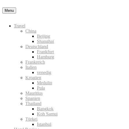
Okay, thanks
Menu
Travel
China
Beijing
Shanghai
Deutschland
Frankfurt
Hamburg
Frankreich
Italien
venedig
Kroatien
Medulin
Pula
Mauritius
Spanien
Thailand
Bangkok
Koh Samui
Türkei
Istanbul