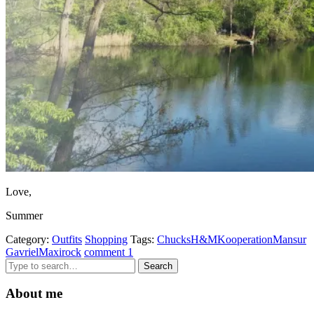
Love,
Summer
Category:
Outfits
Shopping
Tags:
Chucks
H&M
Kooperation
Mansur
Gavriel
Maxirock
comment 1
Search
for:
About me