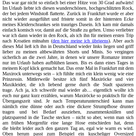
Das war gar nicht so einfach bei einer Hitze von 30 Grad aufwärts!
Im Urlaub liebte ich diesen wunderschönen, hochgeschlitzten Rock,
der bei jedem Windstoß flatterte. Zurück in Frankfurt wurde er aber
nicht wieder ausgeführt und fristete somit in der hintersten Ecke
meines Kleiderschrankes sein trauriges Dasein. Ich kam mir damals
einfach komisch vor, damit auf die Straße zu gehen. Umso verliebter
war ich dann wieder in den Rock, als ich ihn für meinen ersten Trip
nach Kroatien mitnahm (
den hier meine ich übrigens
). Aber auch
dieses Mal ließ ich ihn in Deutschland wieder links liegen und griff
lieber zu meinen altbewährten Shorts und Minis. So vergingen
sicherlich an die zwei Jahre, in denen wir unsere Romanze immer
nur im Urlaub haben aufblühen lassen. Bis es dann eines Tages in
meinem Kopf klick gemacht hat. Das erste Mal in Frankfurt mit dem
Maxirock unterwegs sein – ich fühlte mich ein klein wenig wie eine
Prinzessin. Mittlerweile besitze ich fünf Maxiröcke und vier
Maxikleider, die ich liebend gerne durch die Stadt spazieren
trage. Ach ja, ich schweife mal wieder ab… eigentlich wollte ich
euch nur ganz kurz erzählen, warum Maxiröcke so praktisch für die
Übergangszeit sind. Je nach Temperaturunterschied kann man
nämlich eine dünne oder auch eine dickere Strumpfhose drunter
tragen und bei Bedarf ausziehen, zusammenknüllen und
platzsparend in die Tasche stecken – nicht so aber, wenn man sich
am frühen Morgenfür eine lange Hose entschieden hat, denn
die bleibt leider auch den ganzen Tag an, egal wie warm es wird.
Oben herum passt zum Beispiel ein kuscheliger Oversized