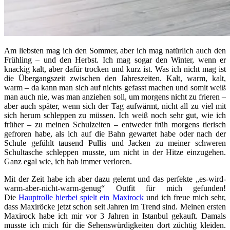
Am liebsten mag ich den Sommer, aber ich mag natürlich auch den
Frühling – und den Herbst. Ich mag sogar den Winter, wenn er
knackig kalt, aber dafür trocken und kurz ist. Was ich nicht mag ist
die Übergangszeit zwischen den Jahreszeiten. Kalt, warm, kalt,
warm – da kann man sich auf nichts gefasst machen und somit weiß
man auch nie, was man anziehen soll, um morgens nicht zu frieren –
aber auch später, wenn sich der Tag aufwärmt, nicht all zu viel mit
sich herum schleppen zu müssen. Ich weiß noch sehr gut, wie ich
früher – zu meinen Schulzeiten – entweder früh morgens tierisch
gefroren habe, als ich auf die Bahn gewartet habe oder nach der
Schule gefühlt tausend Pullis und Jacken zu meiner schweren
Schultasche schleppen musste, um nicht in der Hitze einzugehen.
Ganz egal wie, ich hab immer verloren.
Mit der Zeit habe ich aber dazu gelernt und das perfekte „es-wird-
warm-aber-nicht-warm-genug“ Outfit für mich gefunden!
Die
Hauptrolle hierbei spielt ein Maxirock
und ich freue mich sehr,
dass Maxiröcke jetzt schon seit Jahren im Trend sind. Meinen ersten
Maxirock habe ich mir vor 3 Jahren in Istanbul gekauft. Damals
musste ich mich für die Sehenswürdigkeiten dort züchtig kleiden.