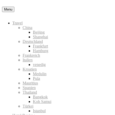
Menu
Travel
China
Beijing
Shanghai
Deutschland
Frankfurt
Hamburg
Frankreich
Italien
venedig
Kroatien
Medulin
Pula
Mauritius
Spanien
Thailand
Bangkok
Koh Samui
Türkei
Istanbul