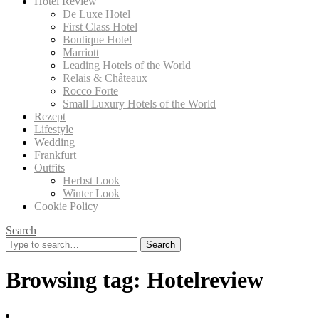
Hotel Review
De Luxe Hotel
First Class Hotel
Boutique Hotel
Marriott
Leading Hotels of the World
Relais & Châteaux
Rocco Forte
Small Luxury Hotels of the World
Rezept
Lifestyle
Wedding
Frankfurt
Outfits
Herbst Look
Winter Look
Cookie Policy
Search
Search
for:
Browsing tag:
Hotelreview