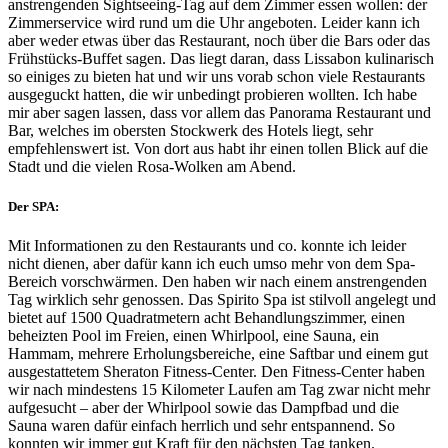
anstrengenden Sightseeing-Tag auf dem Zimmer essen wollen: der
Zimmerservice wird rund um die Uhr angeboten. Leider kann ich
aber weder etwas über das Restaurant, noch über die Bars oder das
Frühstücks-Buffet sagen. Das liegt daran, dass Lissabon kulinarisch
so einiges zu bieten hat und wir uns vorab schon viele Restaurants
ausgeguckt hatten, die wir unbedingt probieren wollten. Ich habe
mir aber sagen lassen, dass vor allem das Panorama Restaurant und
Bar, welches im obersten Stockwerk des Hotels liegt, sehr
empfehlenswert ist. Von dort aus habt ihr einen tollen Blick auf die
Stadt und die vielen Rosa-Wolken am Abend.
Der SPA:
Mit Informationen zu den Restaurants und co. konnte ich leider
nicht dienen, aber dafür kann ich euch umso mehr von dem Spa-
Bereich vorschwärmen. Den haben wir nach einem anstrengenden
Tag wirklich sehr genossen. Das Spirito Spa ist stilvoll angelegt und
bietet auf 1500 Quadratmetern acht Behandlungszimmer, einen
beheizten Pool im Freien, einen Whirlpool, eine Sauna, ein
Hammam, mehrere Erholungsbereiche, eine Saftbar und einem gut
ausgestattetem Sheraton Fitness-Center. Den Fitness-Center haben
wir nach mindestens 15 Kilometer Laufen am Tag zwar nicht mehr
aufgesucht – aber der Whirlpool sowie das Dampfbad und die
Sauna waren dafür einfach herrlich und sehr entspannend. So
konnten wir immer gut Kraft für den nächsten Tag tanken.