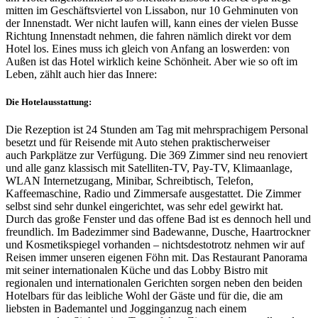
mitten im Geschäftsviertel von Lissabon, nur 10 Gehminuten von
der Innenstadt. Wer nicht laufen will, kann eines der vielen Busse
Richtung Innenstadt nehmen, die fahren nämlich direkt vor dem
Hotel los. Eines muss ich gleich von Anfang an loswerden: von
Außen ist das Hotel wirklich keine Schönheit. Aber wie so oft im
Leben, zählt auch hier das Innere:
Die Hotelausstattung:
Die Rezeption ist 24 Stunden am Tag mit mehrsprachigem Personal
besetzt und für Reisende mit Auto stehen praktischerweiser
auch Parkplätze zur Verfügung. Die 369 Zimmer sind neu renoviert
und alle ganz klassisch mit Satelliten-TV, Pay-TV, Klimaanlage,
WLAN Internetzugang, Minibar, Schreibtisch, Telefon,
Kaffeemaschine, Radio und Zimmersafe ausgestattet. Die Zimmer
selbst sind sehr dunkel eingerichtet, was sehr edel gewirkt hat.
Durch das große Fenster und das offene Bad ist es dennoch hell und
freundlich. Im Badezimmer sind Badewanne, Dusche, Haartrockner
und Kosmetikspiegel vorhanden – nichtsdestotrotz nehmen wir auf
Reisen immer unseren eigenen Föhn mit. Das Restaurant Panorama
mit seiner internationalen Küche und das Lobby Bistro mit
regionalen und internationalen Gerichten sorgen neben den beiden
Hotelbars für das leibliche Wohl der Gäste und für die, die am
liebsten in Bademantel und Jogginganzug nach einem