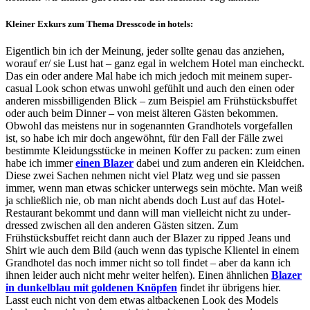
Kleiner Exkurs zum Thema Dresscode in hotels:
Eigentlich bin ich der Meinung, jeder sollte genau das anziehen,
worauf er/ sie Lust hat – ganz egal in welchem Hotel man eincheckt.
Das ein oder andere Mal habe ich mich jedoch mit meinem super-
casual Look schon etwas unwohl gefühlt und auch den einen oder
anderen missbilligenden Blick – zum Beispiel am Frühstücksbuffet
oder auch beim Dinner – von meist älteren Gästen bekommen.
Obwohl das meistens nur in sogenannten Grandhotels vorgefallen
ist, so habe ich mir doch angewöhnt, für den Fall der Fälle zwei
bestimmte Kleidungsstücke in meinen Koffer zu packen: zum einen
habe ich immer
einen
Blazer
dabei und zum anderen ein Kleidchen.
Diese zwei Sachen nehmen nicht viel Platz weg und sie passen
immer, wenn man etwas schicker unterwegs sein möchte. Man weiß
ja schließlich nie, ob man nicht abends doch Lust auf das Hotel-
Restaurant bekommt und dann will man vielleicht nicht zu under-
dressed zwischen all den anderen Gästen sitzen. Zum
Frühstücksbuffet reicht dann auch der Blazer zu ripped Jeans und
Shirt wie auch dem Bild (auch wenn das typische Klientel in einem
Grandhotel das noch immer nicht so toll findet – aber da kann ich
ihnen leider auch nicht mehr weiter helfen). Einen ähnlichen
Blazer
in dunkelblau mit goldenen Knöpfen
findet ihr übrigens hier.
Lasst euch nicht von dem etwas altbackenen Look des Models